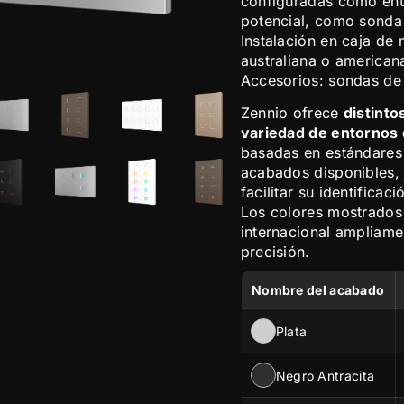
configuradas como entr
potencial, como sonda
Instalación en caja de
australiana o america
Accesorios: sondas de
Zennio ofrece
distint
variedad de entornos
basadas en estándares i
acabados disponibles, 
facilitar su identificac
Los colores mostrados
internacional ampliamen
precisión.
Nombre del acabado
Plata
Negro Antracita