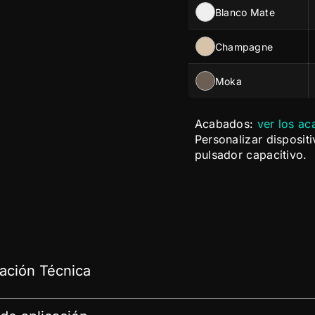
Blanco Mate
Champagne
Moka
Acabados:
ver los ac
Personalizar disposit
pulsador capacitivo.
ción Técnica