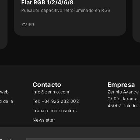
Flat Display v2
Panel táctil capacitivo con display y con
sensor de humedad
ZVIFDV2
Contacto
Empresa
o web
info@zennio.com
Zennio Avance 
C/ Río Jarama,
d de la
Tel: +34 925 232 002
45007 Toledo.
Trabaja con nosotros
Newsletter
ad