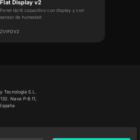
Tecla RGB 70 X1/X2/X4/X6
Flat 
Pulsador capacitivo de policarbonato
Pulsado
retroiluminado en RGB 70 x 70 - 1/2/4/6
botones
ZVIFR
ZVITR70X
y Tecnología S.L.
 132. Nave P-8.11,
 España