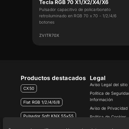
X6
Flat RGB 1/2/4/6/8
nato
Pulsador capacitivo retroiluminado en RGB
1/2/4/6
ZVIFR
Productos destacados
Legal
Aviso Legal del siti
CX50
Política de Segurida
Información
Flat RGB 1/2/4/6/8
Aviso de Privacidad
Pulsador Soft KNX 55×55
Política de Cookies
Certificados y Calid