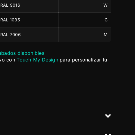
RAL 9016
W
RAL 1035
C
RAL 7006
M
abados disponibles
ivo con
Touch-My Design
para personalizar tu