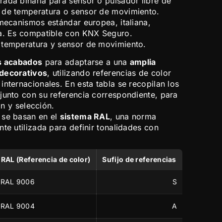
ada binaria para sensor o pulsador libre de
 de temperatura o sensor de movimiento.
 mecanismos estándar europea, italiana,
na. Es compatible con KNX Seguro.
 temperatura y sensor de movimiento.
os acabados
para adaptarse a una
amplia
 decorativos
, utilizando referencias de color
nternacionales. En esta tabla se recopilan los
junto con su referencia correspondiente, para
ión y selección.
 se basan en el
sistema RAL
, una norma
te utilizada para definir tonalidades con
RAL (Referencia de color)
Sufijo de referencias
RAL 9006
S
RAL 9004
A