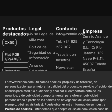
Productos
Legal
Contacto
Empresa
destacados
Aviso Legal del
info@zennio.com
Zennio Avance
sitio web
Tel: +34 925
y Tecnología
CX50
Política de
232 002
S.L. C/ Río
Seguridad de la
Jarama, 132.
Flat RGB
Trabaja con
Información
Nave P-8.11,
1/2/4/6/8
nosotros
45007 Toledo.
Aviso de
Newsletter
España
Pulsador
Privacidad
Soft KNX
Política de
55×55
En www.zennio.com utilizamos cookies, propias y de terceros, de
Cookies
personalización para mejorar la calidad del producto o servicio ofrecido; de
análisis para medir la audiencia y analizar el comportamiento de los
Certificados y
RemoteBOX
usuarios; y de publicidad comportamental para ofrecer publicidad
Calidad
personalizada a partir de los hábitos de navegación de los usuarios (por
ShutterBOX
Canal Ético
ejemplo, páginas visitadas). Puede obtener más información en nuestra
Drive 8CH
Política de cookies
. Entendemos que acepta el uso de cookies en caso de