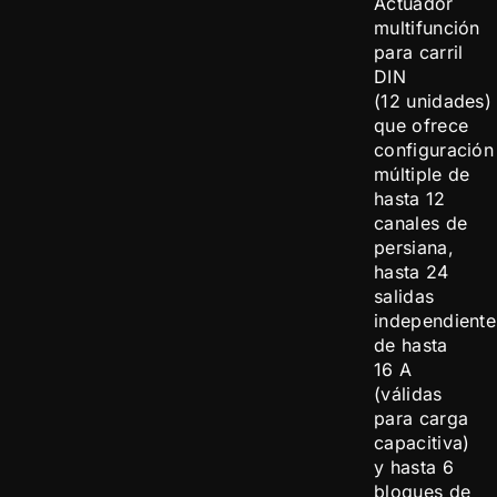
Actuador
multifunción
para carril
DIN
(12 unidades)
que ofrece
configuración
múltiple de
hasta 12
canales de
persiana,
hasta 24
salidas
independiente
de hasta
16 A
(válidas
para carga
capacitiva)
y hasta 6
bloques de