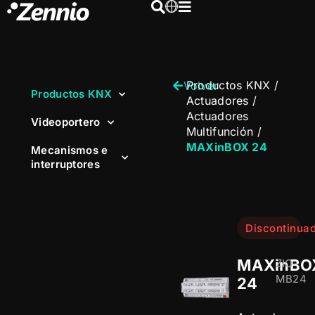
Productos KNX
/
Volver
Productos KNX
Actuadores
/
Actuadores
Videoportero
Multifunción
/
MAXinBOX 24
Mecanismos e
interruptores
Discontinua
MAXinBO
ZIO-
MB24
24