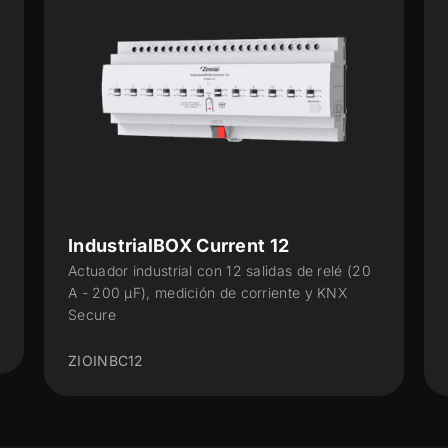
IndustrialBOX Current 4
é (20
Actuador industrial con 4 salidas de relé (20 A
X
- 200 µF), medición de corriente y KNX
Secure
ZIOINBC4