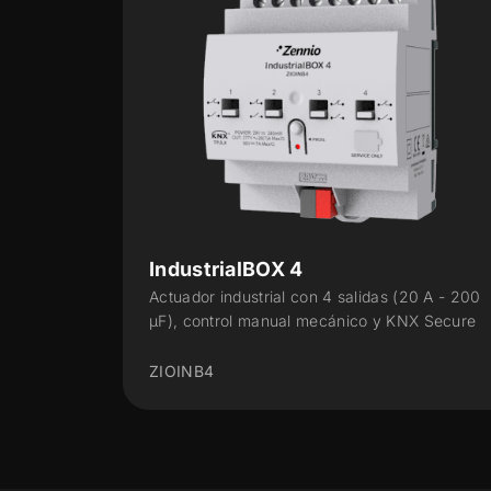
IndustrialBOX Current 12
as (20 A - 200
Actuador industrial con 12 salidas de rel
 y KNX Secure
A - 200 µF), medición de corriente y KN
Secure
ZIOINBC12