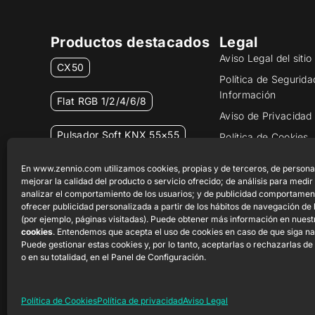
Productos destacados
Legal
Aviso Legal del siti
CX50
Política de Segurida
Información
Flat RGB 1/2/4/6/8
Aviso de Privacidad
Pulsador Soft KNX 55×55
Política de Cookies
Certificados y Calid
RemoteBOX
En www.zennio.com utilizamos cookies, propias y de terceros, de persona
Canal Ético
mejorar la calidad del producto o servicio ofrecido; de análisis para medir
analizar el comportamiento de los usuarios; y de publicidad comportamen
ShutterBOX Drive 8CH
ofrecer publicidad personalizada a partir de los hábitos de navegación de 
(por ejemplo, páginas visitadas). Puede obtener más información en nues
cookies
. Entendemos que acepta el uso de cookies en caso de que siga n
Puede gestionar estas cookies y, por lo tanto, aceptarlas o rechazarlas de
o en su totalidad, en el Panel de Configuración.
Política de Cookies
Política de privacidad
Aviso Legal