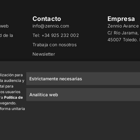
Contacto
Empresa
o web
info@zennio.com
Zennio Avance 
C/ Río Jarama,
d de la
Tel: +34 925 232 002
45007 Toledo.
Trabaja con nosotros
Newsletter
ad
lización para
Estrictamente necesarias
 la audiencia y
tal para
los usuarios
Analítica web
tra
Política de
avegando.
 forma unitaria
Zennio Avance y Tecnología S.L. © 2026