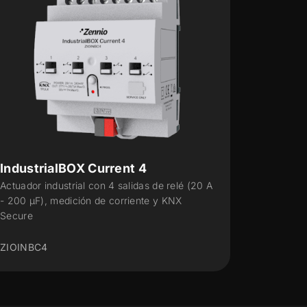
IndustrialBOX 4
Ind
Actuador industrial con 4 salidas (20 A - 200
Actu
µF), control manual mecánico y KNX Secure
A - 
Secu
ZIOINB4
ZIO