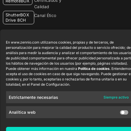
Certificados y
RemoteBOX
Calidad
ShutterBOX
Canal Ético
Drive 8CH
En www.zennio.com utilizamos cookies, propias y de terceros, de
personalización para mejorar la calidad del producto o servicio ofrecido; de
análisis para medir la audiencia y analizar el comportamiento de los usuario
de publicidad comportamental para ofrecer publicidad personalizada a parti
Zennio Avance y Tecnología S.L. © 2026
los hábitos de navegación de los usuarios (por ejemplo, páginas visitadas).
Puede obtener más información en nuestra
Política de cookies
. Entendemo
acepta el uso de cookies en caso de que siga navegando. Puede gestionar e
cookies y, por lo tanto, aceptarlas o rechazarlas de forma unitaria o en su
totalidad, en el Panel de Configuración.
Estrictamente necesarias
Siempre activo
Analítica web