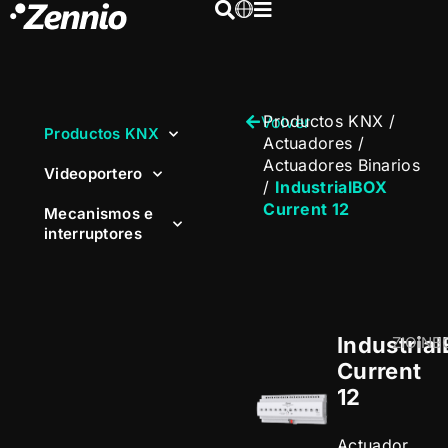
Productos KNX
/
Volver
Productos KNX
Actuadores
/
Actuadores Binarios
Videoportero
/
IndustrialBOX
Current 12
Mecanismos e
interruptores
Industria
ZIOINB
Current
12
Actuador