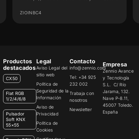
ZIOINBC4
Productos
Legal
Contacto
Empresa
destacados
Aviso Legal del
info@zennio.com
Zennio Avance
sitio web
Tel: +34 925
y Tecnología
CX50
Política de
232 002
S.L. C/ Río
Seguridad de la
Jarama, 132.
Flat RGB
Trabaja con
Información
Nave P-8.11,
1/2/4/6/8
nosotros
45007 Toledo.
Aviso de
Newsletter
España
Pulsador
Privacidad
Soft KNX
Política de
55×55
Cookies