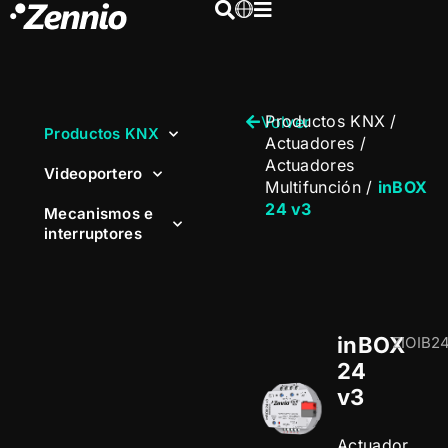
Productos KNX
/
Volver
Productos KNX
Actuadores
/
Actuadores
Videoportero
Multifunción
/
inBOX
24 v3
Mecanismos e
interruptores
inBOX
ZIOIB2
24
v3
Actuador