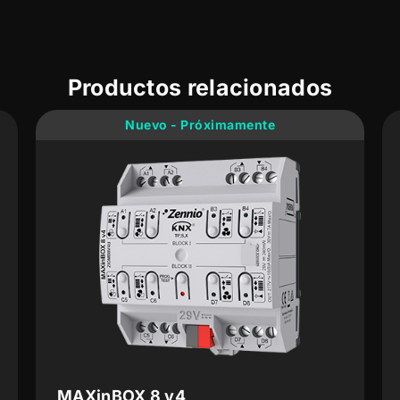
Productos relacionados
Nuevo - Próximamente
X 8 v4
MAXinBOX 24 