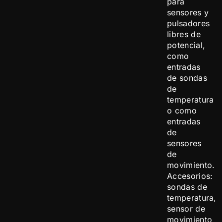
para
sensores y
pulsadores
libres de
potencial,
como
entradas
de sondas
de
temperatura
o como
entradas
de
sensores
de
movimiento.
Accesorios:
sondas de
temperatura,
sensor de
movimiento