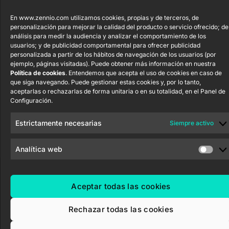
55×55
Cookies
En www.zennio.com utilizamos cookies, propias y de terceros, de
Certificados y
RemoteBOX
personalización para mejorar la calidad del producto o servicio ofrecido; de
Calidad
análisis para medir la audiencia y analizar el comportamiento de los
usuarios; y de publicidad comportamental para ofrecer publicidad
ShutterBOX
Canal Ético
personalizada a partir de los hábitos de navegación de los usuarios (por
Drive 8CH
ejemplo, páginas visitadas). Puede obtener más información en nuestra
Política de cookies
. Entendemos que acepta el uso de cookies en caso de
que siga navegando. Puede gestionar estas cookies y, por lo tanto,
aceptarlas o rechazarlas de forma unitaria o en su totalidad, en el Panel de
Configuración.
Estrictamente necesarias
Siempre activo
Zennio Avance y Tecnología S.L. © 2026
Analítica web
Aceptar todas las cookies
Rechazar todas las cookies