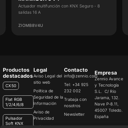
ltifunción con KNX Seguro - 8
Actuador multifunci
carril DIN
U
ZIOMB24V2
Productos
Legal
Contacto
Empresa
destacados
Aviso Legal del
info@zennio.com
Zennio Avance
sitio web
Tel: +34 925
y Tecnología
CX50
Política de
232 002
S.L. C/ Río
Seguridad de la
Jarama, 132.
Flat RGB
Trabaja con
Información
Nave P-8.11,
1/2/4/6/8
nosotros
45007 Toledo.
Aviso de
Newsletter
España
Pulsador
Privacidad
Soft KNX
Política de