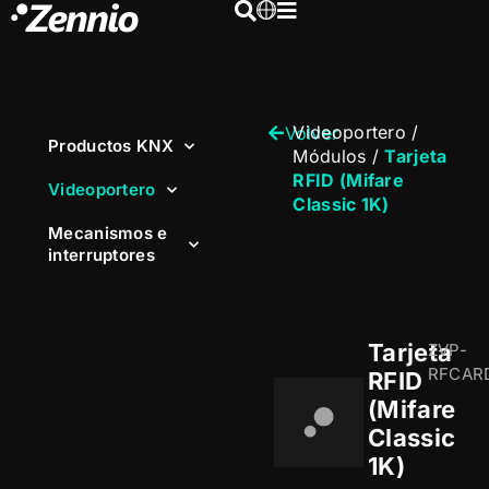
Videoportero
/
Volver
Productos KNX
Módulos
/
Tarjeta
RFID (Mifare
Videoportero
Classic 1K)
Mecanismos e
interruptores
Tarjeta
ZVP-
RFCAR
RFID
(Mifare
Classic
1K)