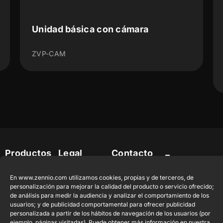
Unidad básica con cámara
ZVP-CAM
Productos
Legal
Contacto
Empresa
destacados
Aviso Legal del
info@zennio.com
Zennio Avance
sitio web
En www.zennio.com utilizamos cookies, propias y de terceros, de
Tel: +34 925
y Tecnología
CX50
personalización para mejorar la calidad del producto o servicio ofrecido;
Política de
232 002
S.L. C/ Río
de análisis para medir la audiencia y analizar el comportamiento de los
Seguridad de la
Jarama, 132.
Flat RGB
Trabaja con
usuarios; y de publicidad comportamental para ofrecer publicidad
Información
Nave P-8.11,
1/2/4/6/8
personalizada a partir de los hábitos de navegación de los usuarios (por
nosotros
ejemplo, páginas visitadas). Puede obtener más información en nuestra