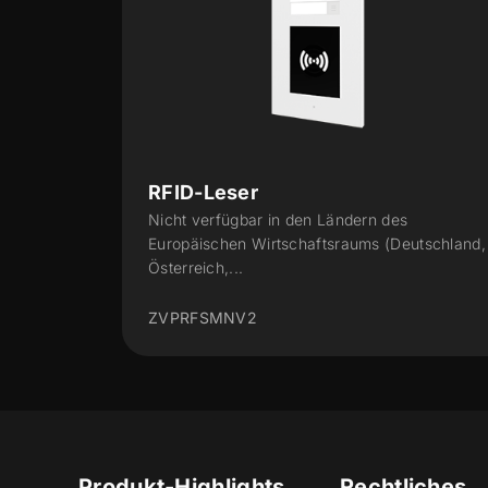
D-Leser
Grundeinhe
t verfügbar in den Ländern des
päischen Wirtschaftsraums (Deutschland,
ZVP-CAM
reich,...
RFSMNV2
Produkt-Highlights
Rechtliches