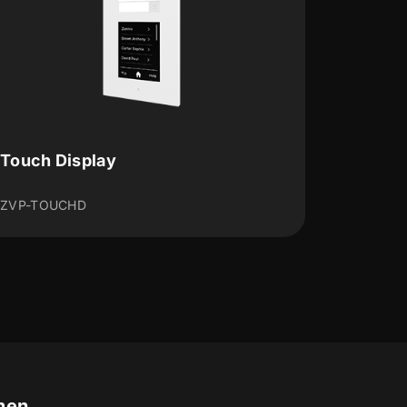
RFID-Leser
Nicht verfügbar in den Ländern de
Europäischen Wirtschaftsraums (D
Österreich,...
ZVPRFSMNV2
men