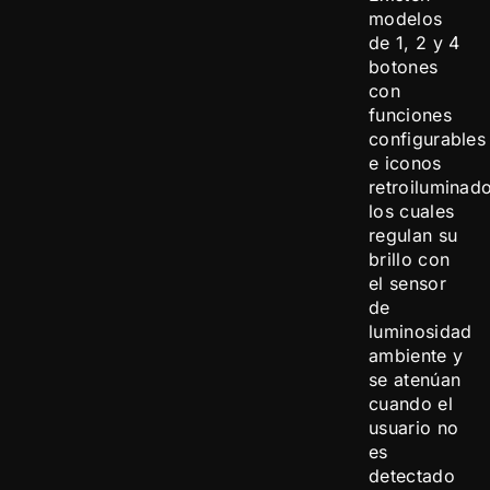
modelos
de 1, 2 y 4
botones
con
funciones
configurables
e iconos
retroiluminad
los cuales
regulan su
brillo con
el sensor
de
luminosidad
ambiente y
se atenúan
cuando el
usuario no
es
detectado