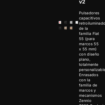
v2
Pulsadores
capacitivos
retroiluminad
de la
familia Flat
55 (para
marcos 55
x 55 mm)
con diseño
plano,
totalmente
personalizabl
Enrasados
con la
familia de
marcos y
mecanismos
Zennio