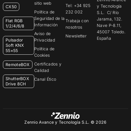
sitio web
Tel: +34 925
y Tecnología
CX50
Política de
232 002
S.L. C/ Río
Seguridad de la
Jarama, 132.
Flat RGB
Trabaja con
Información
Nave P-8.11,
1/2/4/6/8
nosotros
45007 Toledo.
Aviso de
Newsletter
España
Pulsador
Privacidad
Soft KNX
Política de
55×55
Cookies
Certificados y
RemoteBOX
Calidad
ShutterBOX
Canal Ético
Drive 8CH
Zennio Avance y Tecnología S.L. © 2026