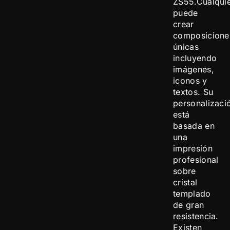
ZS55.Cualqui
puede
crear
composicione
únicas
incluyendo
imágenes,
iconos y
textos. Su
personalizaci
está
basada en
una
impresión
profesional
sobre
cristal
templado
de gran
resistencia.
Existen