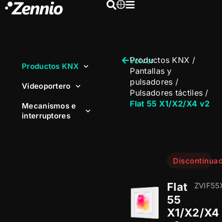
Productos KNX
/
Volver
Productos KNX
Pantallas y
pulsadores
/
Videoportero
Pulsadores táctiles
/
Flat 55 X1/X2/X4 v2
Mecanismos e
interruptores
Discontinua
Flat
ZVIF55
55
X1/X2/X4