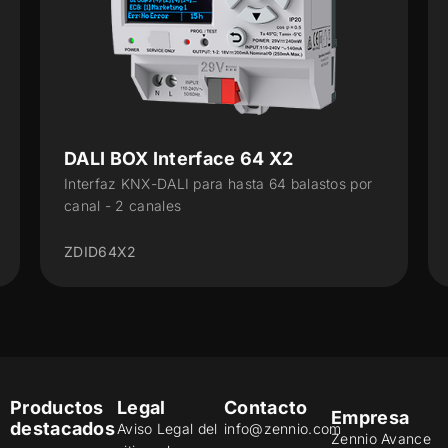
inBOX DALI 16
tos por
Interfaz KNX-DALI de empotrar para hasta 16
balastos y 16 grupos - 1 canal
ZDIIBD16
Productos
Legal
Contacto
Empresa
destacados
Aviso Legal del
info@zennio.com
Zennio Avance