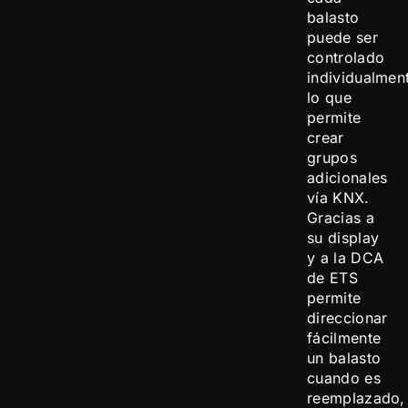
balasto
puede ser
controlado
individualmen
lo que
permite
crear
grupos
adicionales
vía KNX.
Gracias a
su display
y a la DCA
de ETS
permite
direccionar
fácilmente
un balasto
cuando es
reemplazado,