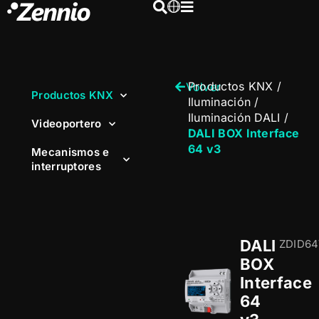
Productos KNX
/
Volver
Productos KNX
Iluminación
/
Iluminación DALI
/
Videoportero
DALI BOX Interface
64 v3
Mecanismos e
interruptores
DALI
ZDID6
BOX
Interface
64