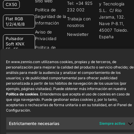
sitio web
Tel: +34 925
y Tecnología
CX50
Política de
232 002
S.L. C/ Río
Seguridad de la
Jarama, 132.
Flat RGB
Trabaja con
Información
Nave P-8.11,
1/2/4/6/8
nosotros
45007 Toledo.
Aviso de
Newsletter
España
Pulsador
Privacidad
Soft KNX
Política de
55×55
Cookies
En www.zennio.com utilizamos cookies, propias y de terceros, de
Certificados y
RemoteBOX
personalización para mejorar la calidad del producto o servicio ofrecido; de
Calidad
análisis para medir la audiencia y analizar el comportamiento de los
ShutterBOX
usuarios; y de publicidad comportamental para ofrecer publicidad
Canal Ético
Drive 8CH
personalizada a partir de los hábitos de navegación de los usuarios (por
ejemplo, páginas visitadas). Puede obtener más información en nuestra
Política de cookies
. Entendemos que acepta el uso de cookies en caso de
que siga navegando. Puede gestionar estas cookies y, por lo tanto,
aceptarlas o rechazarlas de forma unitaria o en su totalidad, en el Panel de
Configuración.
Zennio Avance y Tecnología S.L. © 2026
Estrictamente necesarias
Siempre activo