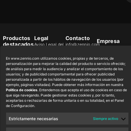
Productos
Legal
Contacto
Empresa
destacados
Aviso Legal del
info@zennio.com
Zennio Avance
sitio web
Tel: +34 925
y Tecnología
CX50
En www.zennio.com utilizamos cookies, propias y de terceros, de
Política de
232 002
S.L. C/ Río
personalización para mejorar la calidad del producto o servicio ofrecido;
Seguridad de la
Jarama, 132.
Flat RGB
Trabaja con
de análisis para medir la audiencia y analizar el comportamiento de los
Información
Nave P-8.11,
1/2/4/6/8
usuarios; y de publicidad comportamental para ofrecer publicidad
nosotros
45007 Toledo.
personalizada a partir de los hábitos de navegación de los usuarios (por
Aviso de
Newsletter
ejemplo, páginas visitadas). Puede obtener más información en nuestra
España
Pulsador
Privacidad
Política de cookies
. Entendemos que acepta el uso de cookies en caso de
Soft KNX
que siga navegando. Puede gestionar estas cookies y, por lo tanto,
Política de
55×55
aceptarlas o rechazarlas de forma unitaria o en su totalidad, en el Panel
Cookies
de Configuración.
Certificados y
RemoteBOX
Calidad
Estrictamente necesarias
Siempre activo
ShutterBOX
Canal Ético