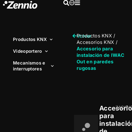
Productos KNX
/
Volver
Productos KNX
Accesorios KNX
/
Accesorio para
Videoportero
instalación de IWAC
Out en paredes
Mecanismos e
rugosas
interruptores
Accesori
ZACIW
para
instalaci
de