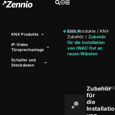
KNX Produkte
/
KNX
Zurück
KNX Produkte
Zubehör
/
Zubehör
für die Installation
IP-Video
von IWAC Out an
Türsprechanlage
rauen Wänden
Schalter und
Steckdosen
Zubehör
ZACIW
für
die
Installati