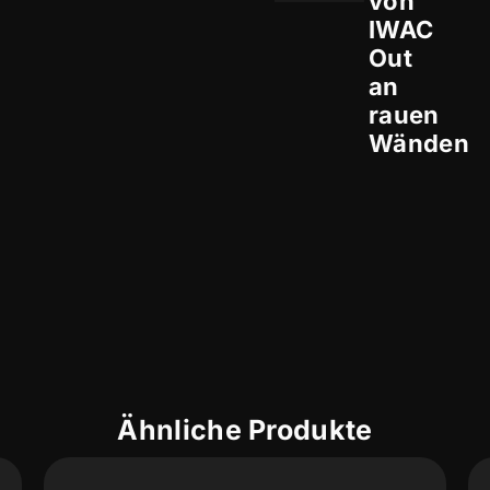
von
IWAC
Out
an
rauen
Wänden
Ähnliche Produkte