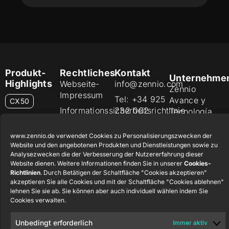
Produkt-
Rechtliches
Kontakt
Unternehme
Highlights
Webseite-
info@zennio.com
Zennio
Impressum
Tel: +34 925
Avance y
CX50
Informationssicherheitsrichtlinie
232 002
Tecnología
S.L. C/ Río
Datenschutzerklärung
Karriere
Flat RGB
Jarama, 132.
1/2/4/6/8
www.zennio.de verwendet Cookies zu Personalisierungszwecken der
Cookie-
Newsletter
Nave P-8.11,
Website und den angebotenen Produkten und Dienstleistungen sowie zu
Richtlinie
Analysezwecken die der Verbesserung der Nutzererfahrung dieser
45007
Soft KNX-
Website dienen. Weitere Informationen finden Sie in unserer
Cookies-
Zertifikate
Toledo.
Taster
Richtlinien
. Durch Betätigen der Schaltfläche "Cookies akzeptieren"
55×55
und Qualität
España
akzeptieren Sie alle Cookies und mit der Schaltfläche "Cookies ablehnen"
lehnen Sie sie ab. Sie können aber auch individuell wählen indem Sie
Hinweisgebersystem
Cookies verwalten.
RemoteBOX
Unbedingt erforderlich
Immer aktiv
ShutterBOX