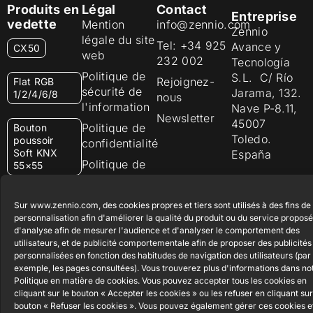
Produits en
Légal
Contact
Entreprise
vedette
Mention
info@zennio.com
Zennio
légale du site
Tel: +34 925
Avance y
CX50
web
232 002
Tecnología
Politique de
S.L. C/ Río
Rejoignez-
Flat RGB
sécurité de
Jarama, 132.
1/2/4/6/8
nous
l'information
Nave P-8.11,
Newsletter
45007
Politique de
Bouton
Toledo.
poussoir
confidentialité
Soft KNX
España
Politique de
55×55
cookies
RemoteBOX
Certifications
Sur www.zennio.com, des cookies propres et tiers sont utilisés à des fins de
et Qualité
personnalisation afin d'améliorer la qualité du produit ou du service proposé
d'analyse afin de mesurer l'audience et d'analyser le comportement des
ShutterBOX
Canal éthique
utilisateurs, et de publicité comportementale afin de proposer des publicités
Drive 8CH
personnalisées en fonction des habitudes de navigation des utilisateurs (par
exemple, les pages consultées). Vous trouverez plus d'informations dans no
Politique en matière de cookies. Vous pouvez accepter tous les cookies en
cliquant sur le bouton « Accepter les cookies » ou les refuser en cliquant sur
bouton « Refuser les cookies ». Vous pouvez également gérer ces cookies et