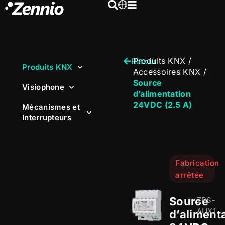
Produits KNX
/
Retour
Produits KNX
Accessoires KNX
/
Source
Visiophone
d’alimentation
24VDC (2.5 A)
Mécanismes et
Interrupteurs
Fabrication
arrêtée
Source
ZPS-
AUX1
d’aliment