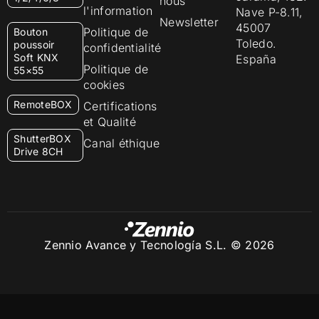
nous
l'information
Nave P-8.11,
Newsletter
45007
Politique de
Bouton
Toledo.
poussoir
confidentialité
Soft KNX
España
Politique de
55×55
cookies
RemoteBOX
Certifications
et Qualité
ShutterBOX
Canal éthique
Drive 8CH
Zennio Avance y Tecnología S.L. © 2026