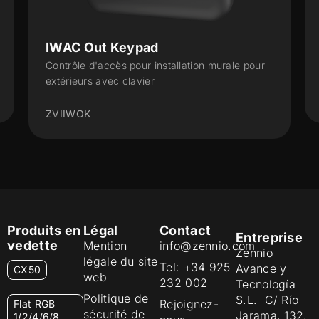
IWAC Out Keypad
Contrôle d'accès pour installation murale pour
extérieurs avec clavier
ZVIIWOK
Produits en
Légal
Contact
Entreprise
vedette
Mention
info@zennio.com
Zennio
légale du site
Tel: +34 925
Avance y
CX50
web
232 002
Tecnología
Politique de
S.L. C/ Río
Rejoignez-
Flat RGB
sécurité de
Jarama, 132.
1/2/4/6/8