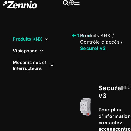
Produits KNX
/
Retour
Produits KNX
Contrôle d'accès
/
Securel v3
Visiophone
Mécanismes et
Interrupteurs
Securel
ZIOSE
v3
Pour plus
d’information
contactez:
accesscontr