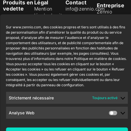
Produits en
Légal
Contact
Entreprise
vedette
Mention
info@zennio.com
Zennio
légale du site
Tel: +34 925
Avance y
CX50
web
232 002
Tecnología
Sur www.zennio.com, des cookies propres et tiers sont utilisés à des fins
Politique de
S.L. C/ Río
Rejoignez-
Flat RGB
de personnalisation afin d'améliorer la qualité du produit ou du service
sécurité de
Jarama, 132.
1/2/4/6/8
proposé, d'analyse afin de mesurer l'audience et d'analyser le
nous
l'information
comportement des utilisateurs, et de publicité comportementale afin de
Nave P-8.11,
Newsletter
proposer des publicités personnalisées en fonction des habitudes de
45007
Politique de
Bouton
navigation des utilisateurs (par exemple, les pages consultées). Vous
Toledo.
poussoir
confidentialité
trouverez plus d'informations dans notre Politique en matière de cookies.
Soft KNX
España
Vous pouvez accepter tous les cookies en cliquant sur le bouton «
Politique de
55×55
Accepter les cookies » ou les refuser en cliquant sur le bouton « Refuser
cookies
les cookies ». Vous pouvez également gérer ces cookies et, par
conséquent, les accepter ou les refuser individuellement ou dans leur
RemoteBOX
Certifications
intégralité à partir du panneau de configuration.
et Qualité
ShutterBOX
Canal éthique
Strictement nécessaire
Toujours activé
Drive 8CH
Analyse Web