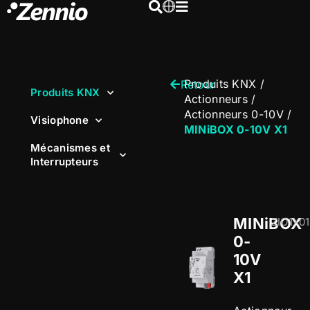
Produits KNX
/
Retour
Produits KNX
Actionneurs
/
Actionneurs 0-10V
/
Visiophone
MINiBOX 0-10V X1
Mécanismes et
Interrupteurs
MINiBOX
ZIO1X0
0-
10V
X1