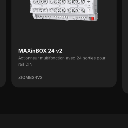
ALLinBOX 1612 v3
 24 sorties pour
Dispositif multifonction avec source
d'alimentation, interface KNX-IP, 16 sor
entrées...
ZPR1612V3