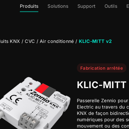
Produits
Solutions
Support
Outils
E
uits KNX
/
CVC
/
Air conditionné
/
KLIC-MITT v2
Fabrication arrêtée
KLIC-MITT
Passerelle Zennio pour 
Electric au travers du 
KNX de façon bidirectio
numériques pour des s
mouvement ou des conta