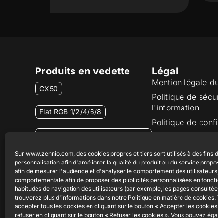
Produits en vedette
Légal
Mention légale d
CX50
Politique de sécu
l'information
Flat RGB 1/2/4/6/8
Politique de confi
Bouton poussoir Soft KNX
Politique de cook
55×55
Certifications et 
Sur www.zennio.com, des cookies propres et tiers sont utilisés à des fins 
personnalisation afin d'améliorer la qualité du produit ou du service propo
Canal éthique
RemoteBOX
afin de mesurer l'audience et d'analyser le comportement des utilisateurs, 
comportementale afin de proposer des publicités personnalisées en fonct
habitudes de navigation des utilisateurs (par exemple, les pages consultée
ShutterBOX Drive 8CH
trouverez plus d'informations dans notre Politique en matière de cookies
accepter tous les cookies en cliquant sur le bouton « Accepter les cookies 
refuser en cliquant sur le bouton « Refuser les cookies ». Vous pouvez ég