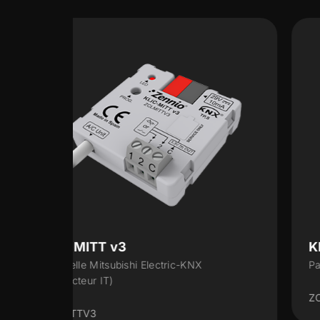
KLIC-DI v2
Passerelle KNX à Daikin industriel
ZCLDIV2