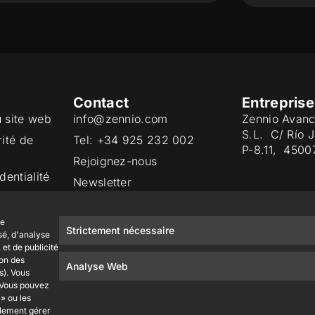
Contact
Entreprise
u site web
info@zennio.com
Zennio Avanc
S.L. C/ Río 
rité de
Tel: +34 925 232 002
P-8.11, 4500
Rejoignez-nous
dentialité
Newsletter
ies
Qualité
de
Strictement nécessaire
sé, d'analyse
et de publicité
ion des
Analyse Web
s). Vous
. Vous pouvez
» ou les
alement gérer