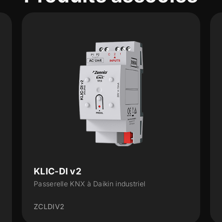
KLIC-DD v3
Interface KNX à Daikin Résidentielle
ZCLDDV3