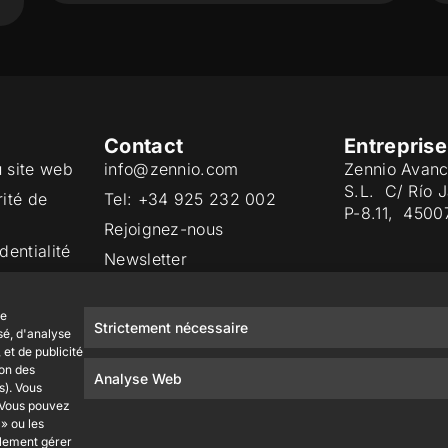
Contact
Entreprise
u site web
info@zennio.com
Zennio Avanc
S.L. C/ Río 
rité de
Tel: +34 925 232 002
P-8.11, 4500
Rejoignez-nous
dentialité
Newsletter
ies
Qualité
de
Strictement nécessaire
sé, d'analyse
et de publicité
ion des
Analyse Web
s). Vous
. Vous pouvez
» ou les
alement gérer