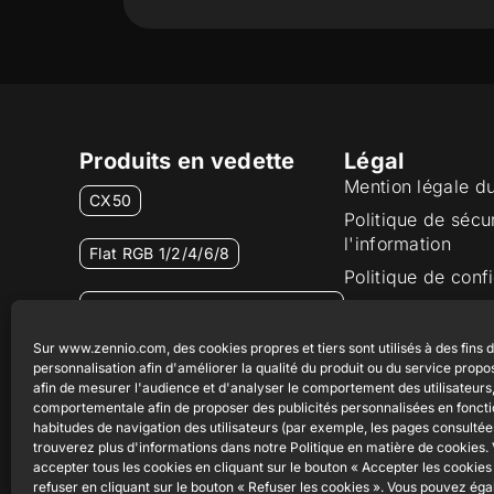
Produits en vedette
Légal
Mention légale d
CX50
Politique de sécu
l'information
Flat RGB 1/2/4/6/8
Politique de confi
Bouton poussoir Soft KNX
Politique de cook
55×55
Certifications et 
Sur www.zennio.com, des cookies propres et tiers sont utilisés à des fins 
personnalisation afin d'améliorer la qualité du produit ou du service propo
Canal éthique
RemoteBOX
afin de mesurer l'audience et d'analyser le comportement des utilisateurs, 
comportementale afin de proposer des publicités personnalisées en fonct
habitudes de navigation des utilisateurs (par exemple, les pages consultée
ShutterBOX Drive 8CH
trouverez plus d'informations dans notre Politique en matière de cookies
accepter tous les cookies en cliquant sur le bouton « Accepter les cookies 
refuser en cliquant sur le bouton « Refuser les cookies ». Vous pouvez ég