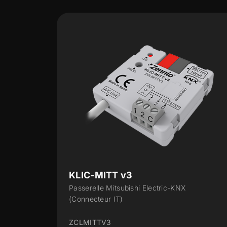
KLIC-DI v2
-KNX
Passerelle KNX à Daikin industriel
ZCLDIV2