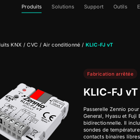
Produits
Solutions
Support
Outils
E
uits KNX
/
CVC
/
Air conditionné
/
KLIC-FJ vT
Fabrication arrêtée
KLIC-FJ vT
Passerelle Zennio pour l
General, Hyasu et Fuji
bidirectionnelle. Il in
sondes de température
contacts binaires libre