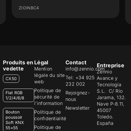
Secu
ZIOINBC4
ZIO
Produits en
Légal
Contact
Entreprise
vedette
Mention
info@zennio.com
Zennio
légale du site
Tel: +34 925
Avance y
CX50
web
232 002
Tecnología
Politique de
S.L. C/ Río
Rejoignez-
Flat RGB
sécurité de
Jarama, 132.
1/2/4/6/8
nous
l'information
Nave P-8.11,
Newsletter
45007
Politique de
Bouton
Toledo.
poussoir
confidentialité
Soft KNX
España
Politique de
55×55