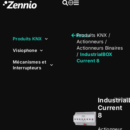
Produits KNX
/
Retour
Produits KNX
Actionneurs
/
Actionneurs Binaires
Visiophone
/
IndustrialBOX
Current 8
Mécanismes et
Interrupteurs
Industria
ZIOINB
Current
8
Actionneur