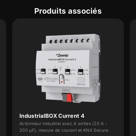
Produits associés
IndustrialBOX Current 4
Ind
Actionneur industriel avec 4 sorties (20 A -
Actio
200 µF), mesure de courant et KNX Secure.
200 