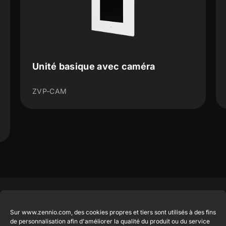
Unité basique avec caméra
ZVP-CAM
Produits en
Légal
Contact
Entreprise
Sur www.zennio.com, des cookies propres et tiers sont utilisés à des fins
vedette
Mention
info@zennio.com
de personnalisation afin d'améliorer la qualité du produit ou du service
Zennio