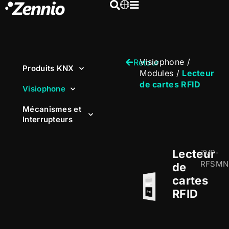
Visiophone
/
Retour
Produits KNX
Modules
/
Lecteur
de cartes RFID
Visiophone
Mécanismes et
Interrupteurs
Lecteur
ZVP-
RFSMN
de
cartes
RFID