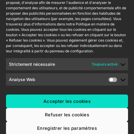
légale du site
proposé, d'analyse afin de mesurer l'audience et d'analyser le
Tel: +34 925
Avance y
CX50
web
comportement des utilisateurs, et de publicité comportementale afin de
232 002
Tecnología
proposer des publicités personnalisées en fonction des habitudes de
Politique de
S.L. C/ Río
navigation des utilisateurs (par exemple, les pages consultées). Vous
Rejoignez-
Flat RGB
sécurité de
Jarama, 132.
trouverez plus d'informations dans notre Politique en matière de
1/2/4/6/8
nous
cookies. Vous pouvez accepter tous les cookies en cliquant sur le
l'information
Nave P-8.11,
Newsletter
bouton « Accepter les cookies » ou les refuser en cliquant sur le bouton
45007
Politique de
Bouton
« Refuser les cookies ». Vous pouvez également gérer ces cookies et,
Toledo.
poussoir
confidentialité
par conséquent, les accepter ou les refuser individuellement ou dans
Soft KNX
España
leur intégralité à partir du panneau de configuration.
Politique de
55×55
cookies
Strictement nécessaire
Toujours activé
RemoteBOX
Certifications
et Qualité
Analyse Web
ShutterBOX
Canal éthique
Drive 8CH
Accepter les cookies
Refuser les cookies
Enregistrer les paramètres
Zennio Avance y Tecnología S.L. © 2026