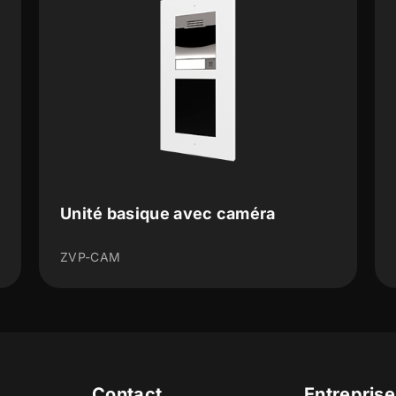
éra
Écran tactile
ZVP-TOUCHD
Contact
Entreprise