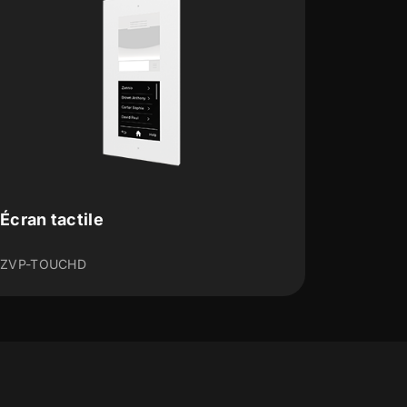
Module de clavier
ZVP-KEYPAD/KEYPADB