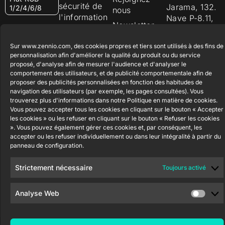
sécurité de
Jarama, 132.
1/2/4/6/8
nous
l'information
Nave P-8.11,
Newsletter
45007
Politique de
Bouton
Toledo.
poussoir
confidentialité
Sur www.zennio.com, des cookies propres et tiers sont utilisés à des fins de
Soft KNX
España
personnalisation afin d'améliorer la qualité du produit ou du service
Politique de
55×55
proposé, d'analyse afin de mesurer l'audience et d'analyser le
cookies
comportement des utilisateurs, et de publicité comportementale afin de
proposer des publicités personnalisées en fonction des habitudes de
RemoteBOX
Certifications
navigation des utilisateurs (par exemple, les pages consultées). Vous
et Qualité
trouverez plus d'informations dans notre Politique en matière de cookies.
ShutterBOX
Vous pouvez accepter tous les cookies en cliquant sur le bouton « Accepter
Canal éthique
Drive 8CH
les cookies » ou les refuser en cliquant sur le bouton « Refuser les cookies
». Vous pouvez également gérer ces cookies et, par conséquent, les
accepter ou les refuser individuellement ou dans leur intégralité à partir du
panneau de configuration.
Strictement nécessaire
Toujours activé
Zennio Avance y Tecnología S.L. © 2026
Analyse Web