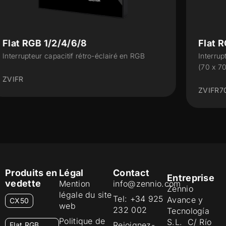
Flat RGB 70 Display
Interrupteur tactile capacitif avec écran arrondi
(70 x 70 mm)
ZVIFR70D
Produits en
Légal
Contact
Entreprise
vedette
Mention
info@zennio.com
Zennio
légale du site
Tel: +34 925
Avance y
CX50
web
232 002
Tecnología
Politique de
S.L. C/ Río
Rejoignez-
Flat RGB