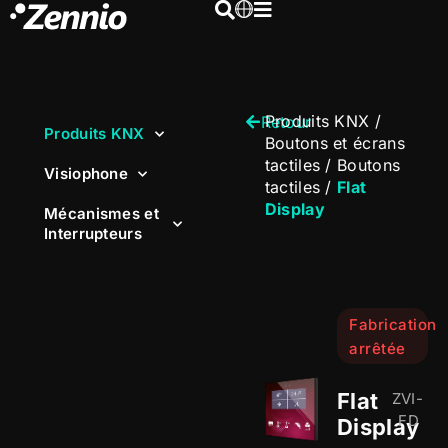
Produits KNX
/
Retour
Produits KNX
Boutons et écrans
tactiles
/
Boutons
Visiophone
tactiles
/
Flat
Display
Mécanismes et
Interrupteurs
Fabrication
arrêtée
Flat
ZVI-
FD
Display