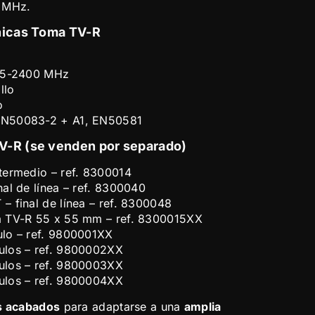
0 MHz.
nicas Toma TV-R
: 5-2400 MHz
llo
o
EN50083-2 + A1, EN50581
V-R (se venden por separado)
termedio – ref. 8300014
al de línea – ref. 8300040
 final de línea – ref. 8300048
a TV-R 55 x 55 mm – ref. 8300015XX
lo – ref. 9800001XX
ulos – ref. 9800002XX
ulos – ref. 9800003XX
ulos – ref. 9800004XX
os acabados
para adaptarse a una
amplia