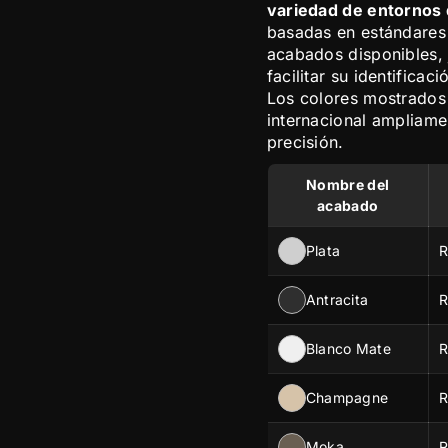
variedad de entornos
basadas en estándares i
acabados disponibles, 
facilitar su identificac
Los colores mostrados
internacional ampliamen
precisión.
Nombre del
acabado
R
Plata
R
Antracita
R
Blanco Mate
R
Champagne
R
Moka