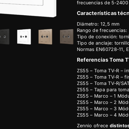
frecuencias de 5-240
Características téc
Diámetro: 12,5 mm
Rango de frecuencias
Tipo de conexión: torni
Tipo de anclaje: tornill
Normas EN60728-11, 
Referencias Toma T
ZS55 – Toma TV-R – in
ZS55 – Toma TV-R – fin
ZS55 – Toma TV-R/SAT –
Z555 – Tapa para tom
ZS55 – Marco – 1 Módu
ZS55 – Marco – 2 Mód
ZS55 – Marco – 3 Mód
ZS55 – Marco – 4 Mód
Zennio ofrece
distint