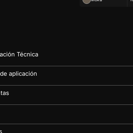
ción Técnica
de aplicación
tas
s