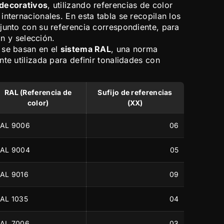
 decorativos
, utilizando referencias de color
nternacionales. En esta tabla se recopilan los
junto con su referencia correspondiente, para
ión y selección.
 se basan en el
sistema RAL
, una norma
te utilizada para definir tonalidades con
RAL (Referencia de
Sufijo de referencias
color)
(XX)
AL 9006
06
AL 9004
05
AL 9016
09
AL 1035
04
AL 7006
03