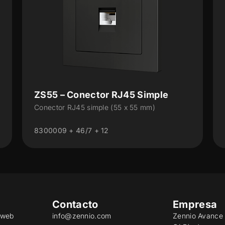
imple
ZS55 – Conector RJ45 Doble
mm)
Conector RJ 45 doble (55 x 55 mm)
8300037 + 46/7 + 13
Contacto
Empresa
o web
info@zennio.com
Zennio Avance 