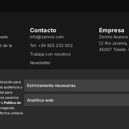
Contacto
Empresa
o web
info@zennio.com
Zennio Avance 
C/ Río Jarama,
d de la
Tel: +34 925 232 002
45007 Toledo.
Trabaja con nosotros
Newsletter
ad
lización para
Estrictamente necesarias
 la audiencia y
tal para
los usuarios
Analítica web
tra
Política de
avegando.
 forma unitaria
Zennio Avance y Tecnología S.L. © 2026