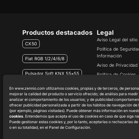
Productos destacados
Legal
Aviso Legal del siti
CX50
Política de Segurida
Información
Flat RGB 1/2/4/6/8
Aviso de Privacidad
Pulsador Soft KNX 55×55
Política de Cookies
Certificados y Calid
RemoteBOX
En www.zennio.com utilizamos cookies, propias y de terceros, de persona
Canal Ético
mejorar la calidad del producto o servicio ofrecido; de análisis para medir
analizar el comportamiento de los usuarios; y de publicidad comportamen
ShutterBOX Drive 8CH
ofrecer publicidad personalizada a partir de los hábitos de navegación de 
(por ejemplo, páginas visitadas). Puede obtener más información en nues
cookies
. Entendemos que acepta el uso de cookies en caso de que siga n
Puede gestionar estas cookies y, por lo tanto, aceptarlas o rechazarlas de
o en su totalidad, en el Panel de Configuración.