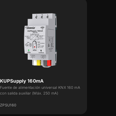
KUPSupply 320mA
KUPS
Fuente de alimentación universal KNX 320 mA
Fuente 
con salida auxiliar
con sali
ZPSU320
ZPSU6