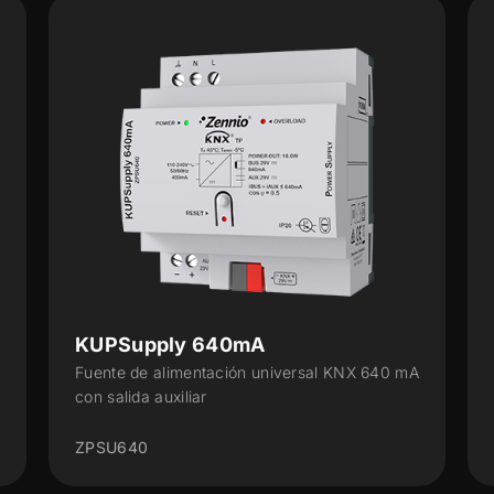
KUPSupply 160mA
mA
Fuente de alimentación universal KNX 160 mA
con salida auxiliar (Máx. 250 mA)
ZPSU160