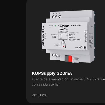
KUPSupply 640mA
l KNX 320 mA
Fuente de alimentación universal KNX 640 
con salida auxiliar
ZPSU640