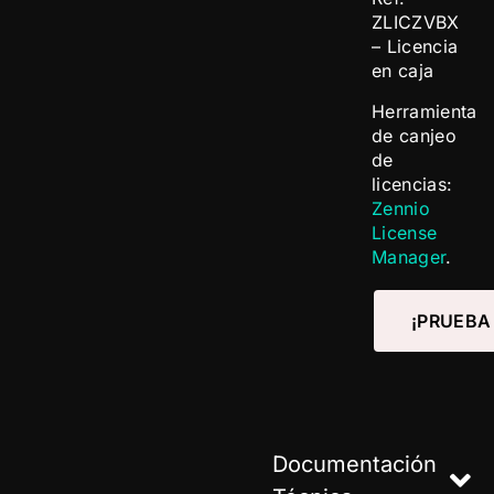
ZLICZVBX
– Licencia
en caja
Herramienta
de canjeo
de
licencias:
Zennio
License
Manager
.
¡PRUEBA
Documentación