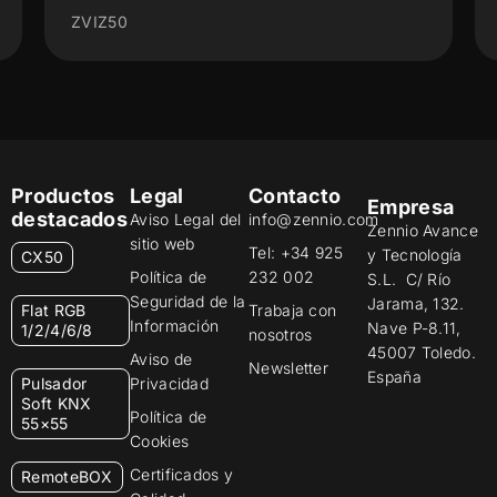
ZVIZ50
Productos
Legal
Contacto
Empresa
destacados
Aviso Legal del
info@zennio.com
Zennio Avance
sitio web
Tel: +34 925
y Tecnología
CX50
Política de
232 002
S.L. C/ Río
Seguridad de la
Jarama, 132.
Flat RGB
Trabaja con
Información
Nave P-8.11,
1/2/4/6/8
nosotros
45007 Toledo.
Aviso de
Newsletter
España
Pulsador
Privacidad
Soft KNX
Política de
55×55
Cookies
Certificados y
RemoteBOX