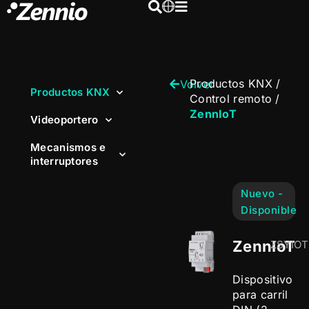
Productos KNX
/
Volver
Productos KNX
Control remoto
/
ZennIoT
Videoportero
Mecanismos e
interruptores
Nuevo -
Disponible
ZennIoT
ZSYIOT
Dispositivo
para carril