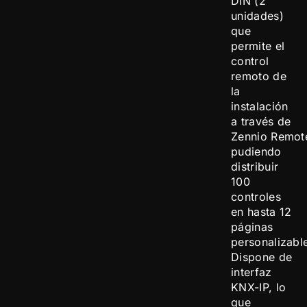
DIN (2
unidades)
que
permite el
control
remoto de
la
instalación
a través de
Zennio Remot
pudiendo
distribuir
100
controles
en hasta 12
páginas
personalizabl
Dispone de
interfaz
KNX-IP, lo
que