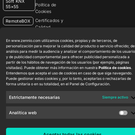
Soft KNX
Política de
55×55
Cookies
Certificados y
RemoteBOX
Calidad
ShutterBOX
Canal Ético
Drive 8CH
En www.zennio.com utilizamos cookies, propias y de terceros, de
personalización para mejorar la calidad del producto o servicio ofrecido; de
análisis para medir la audiencia y analizar el comportamiento de los usuario
y de publicidad comportamental para ofrecer publicidad personalizada a
partir de los hábitos de navegación de los usuarios (por ejemplo, páginas
visitadas). Puede obtener más información en nuestra
Política de cookies
.
Entendemos que acepta el uso de cookies en caso de que siga navegando.
Puede gestionar estas cookies y, por lo tanto, aceptarlas o rechazarlas de
Zennio Avance y Tecnología S.L. © 2026
forma unitaria o en su totalidad, en el Panel de Configuración.
Estrictamente necesarias
Siempre activo
Analítica web
Aceptar todas las cookies