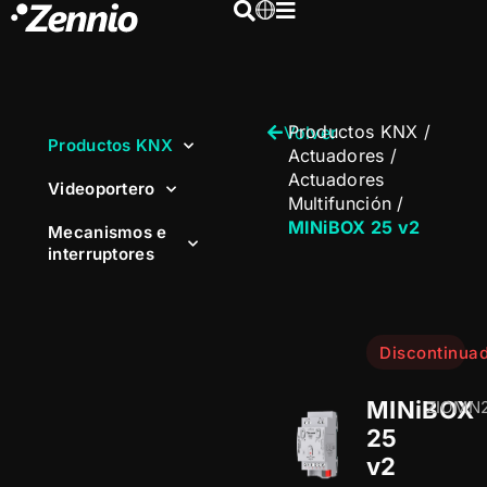
Productos KNX
/
Volver
Productos KNX
Actuadores
/
Actuadores
Videoportero
Multifunción
/
MINiBOX 25 v2
Mecanismos e
interruptores
Discontinua
MINiBOX
ZIOMN
25
v2