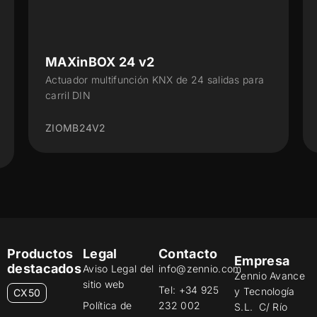
v2
MAXinBOX 16 v4
ón KNX de 24 salidas para
Actuador multifunción con K
salidas 16 A
ZIOMB16V4
Productos
Legal
Contacto
Empresa
destacados
Aviso Legal del
info@zennio.com
Zennio Avance
sitio web
Tel: +34 925
y Tecnología
CX50
Política de
232 002
S.L. C/ Río