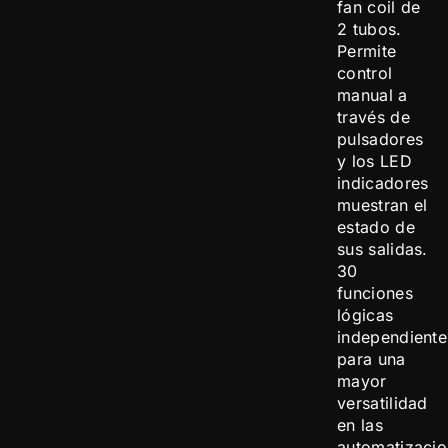
fan coil de
2 tubos.
Permite
control
manual a
través de
pulsadores
y los LED
indicadores
muestran el
estado de
sus salidas.
30
funciones
lógicas
independiente
para una
mayor
versatilidad
en las
automatizaci