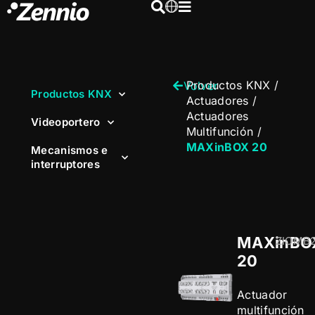
Productos KNX
/
Volver
Productos KNX
Actuadores
/
Actuadores
Videoportero
Multifunción
/
MAXinBOX 20
Mecanismos e
interruptores
MAXinBO
ZIOMB
20
Actuador
multifunción