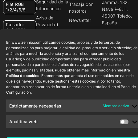
Seguridad de la
Jarama, 132.
Flat RGB
Trabaja con
Información
Nave P-8.11,
1/2/4/6/8
nosotros
45007 Toledo.
Aviso de
Newsletter
España
Pulsador
Privacidad
Soft KNX
Política de
55×55
Cookies
En www.zennio.com utilizamos cookies, propias y de terceros, de
personalización para mejorar la calidad del producto o servicio ofrecido; de
Certificados y
RemoteBOX
análisis para medir la audiencia y analizar el comportamiento de los
Calidad
usuarios; y de publicidad comportamental para ofrecer publicidad
personalizada a partir de los hábitos de navegación de los usuarios (por
ShutterBOX
Canal Ético
ejemplo, páginas visitadas). Puede obtener más información en nuestra
Drive 8CH
Política de cookies
. Entendemos que acepta el uso de cookies en caso de
que siga navegando. Puede gestionar estas cookies y, por lo tanto,
aceptarlas o rechazarlas de forma unitaria o en su totalidad, en el Panel de
Configuración.
Estrictamente necesarias
Siempre activo
Zennio Avance y Tecnología S.L. © 2026
Analítica web