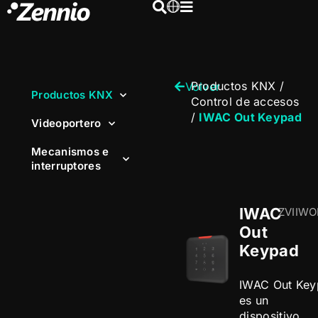
Productos KNX
/
Volver
Productos KNX
Control de accesos
/
IWAC Out Keypad
Videoportero
Mecanismos e
interruptores
IWAC
ZVIIWO
Out
Keypad
IWAC Out Key
es un
dispositivo