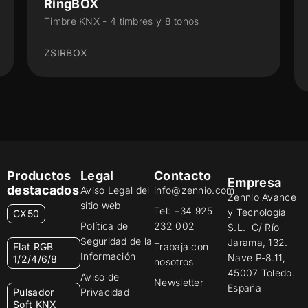
IWAC Out
res y 8 tonos
Control de accesos de instal
para exteriores con KNX Sec
ZVIIWO
Productos
Legal
Contacto
Empresa
destacados
Aviso Legal del
info@zennio.com
Zennio Avance
sitio web
Tel: +34 925
y Tecnología
CX50
Política de
232 002
S.L. C/ Río
Seguridad de la
Jarama, 132.
Flat RGB
Trabaja con
Información
Nave P-8.11,
1/2/4/6/8
nosotros
45007 Toledo.
Aviso de
Newsletter
España
Pulsador
Privacidad
Soft KNX