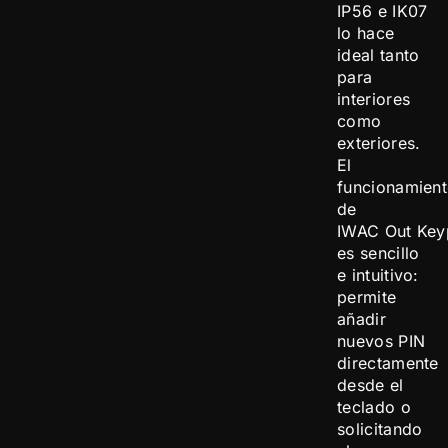
IP56 e IK07
lo hace
ideal tanto
para
interiores
como
exteriores.
El
funcionamien
de
IWAC Out Key
es sencillo
e intuitivo:
permite
añadir
nuevos PIN
directamente
desde el
teclado o
solicitando