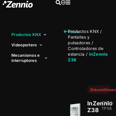
Productos KNX
/
Volver
Productos KNX
Pantallas y
pulsadores
/
Videoportero
Controladores de
estancia
/
InZennio
Mecanismos e
Z38
interruptores
Discontinua
InZennio
ZN1VI-
TP38
Z38