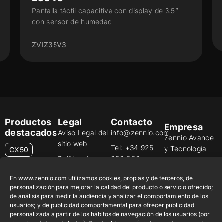
Pantalla táctil capacitiva con display de 3.5”
con sensor de humedad
ZVIZ35V3
Productos
Legal
Contacto
Empresa
destacados
Aviso Legal del
info@zennio.com
Zennio Avance
sitio web
Tel: +34 925
y Tecnología
CX50
Política de
232 002
S.L. C/ Río
Seguridad de la
Jarama, 132.
Flat RGB
Trabaja con
En www.zennio.com utilizamos cookies, propias y de terceros, de
Información
Nave P-8.11,
1/2/4/6/8
nosotros
personalización para mejorar la calidad del producto o servicio ofrecido;
45007 Toledo.
Aviso de
de análisis para medir la audiencia y analizar el comportamiento de los
Newsletter
España
usuarios; y de publicidad comportamental para ofrecer publicidad
Pulsador
Privacidad
personalizada a partir de los hábitos de navegación de los usuarios (por
Soft KNX
Política de