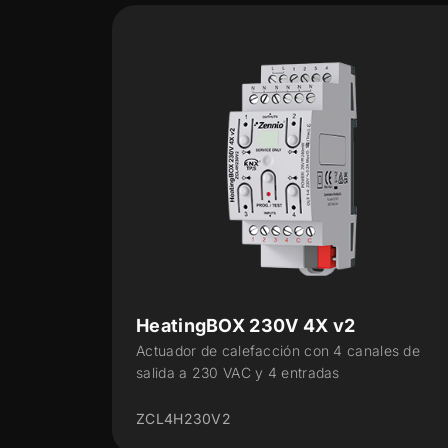
v2
HeatingBOX 230V 6X v2
4 canales de
Actuador de calefacción con 6 canales
s
salida a 230 VAC y 6 entradas
ZCL6H230V2