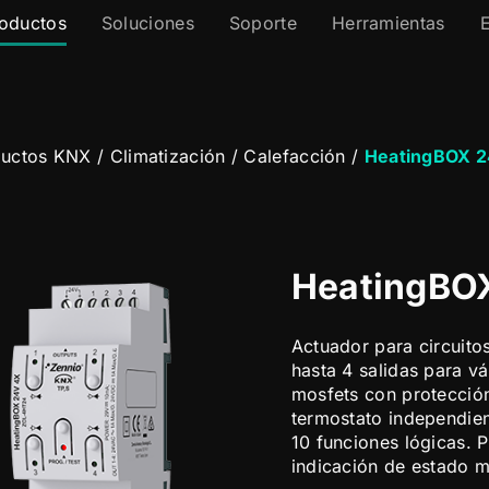
oductos
Soluciones
Soporte
Herramientas
ductos KNX
/
Climatización
/
Calefacción
/
HeatingBOX 
HeatingBO
Actuador para circuito
hasta 4 salidas para 
mosfets con protección
termostato independie
10 funciones lógicas. P
indicación de estado 