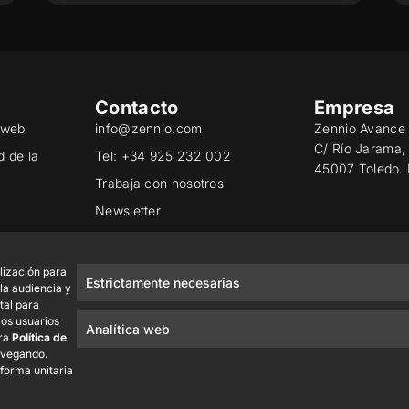
Contacto
Empresa
o web
info@zennio.com
Zennio Avance 
C/ Río Jarama,
d de la
Tel: +34 925 232 002
45007 Toledo.
Trabaja con nosotros
Newsletter
ad
lización para
Estrictamente necesarias
 la audiencia y
tal para
los usuarios
Analítica web
tra
Política de
avegando.
 forma unitaria