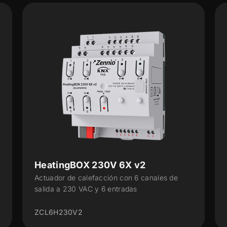
HeatingBOX 230V 8X v2
 de
Actuador de calefacción con 8 canales de
salida a 230 VAC y 8 entradas
ZCL8H230V2