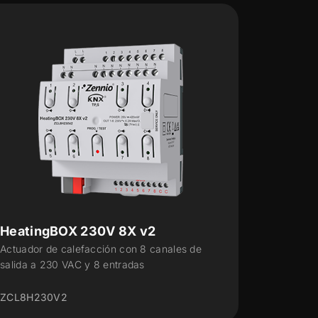
HeatingBOX 230V 4X v2
He
Actuador de calefacción con 4 canales de
Act
salida a 230 VAC y 4 entradas
sal
ZCL4H230V2
ZC