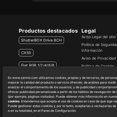
Productos destacados
Legal
Aviso Legal del siti
ShutterBOX Drive 8CH
Política de Segurida
Información
CX50
Aviso de Privacidad
Flat RGB 1/2/4/6/8
Política de Cookies
Certificados y Calid
Pulsador Soft KNX 55×55
En www.zennio.com utilizamos cookies, propias y de terceros, de persona
Canal Ético
mejorar la calidad del producto o servicio ofrecido; de análisis para medir
analizar el comportamiento de los usuarios; y de publicidad comportamen
RemoteBOX
ofrecer publicidad personalizada a partir de los hábitos de navegación de 
(por ejemplo, páginas visitadas). Puede obtener más información en nues
cookies
. Entendemos que acepta el uso de cookies en caso de que siga n
Puede gestionar estas cookies y, por lo tanto, aceptarlas o rechazarlas de
o en su totalidad, en el Panel de Configuración.