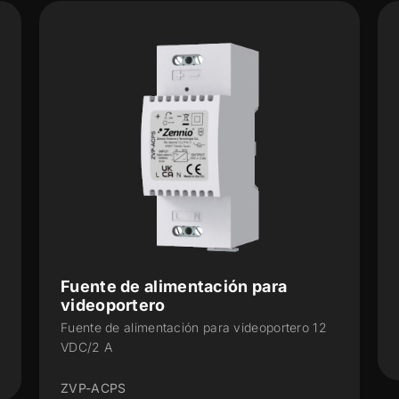
Instalación empotrada – Caja –
1/2/3 módulos
o 12
ZVP-FBOX1/2/3