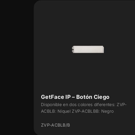
go
Fuente de alimentación para
videoportero
rentes: ZVP-
Fuente de alimentación para videoporter
Negro
VDC/2 A
ZVP-ACPS