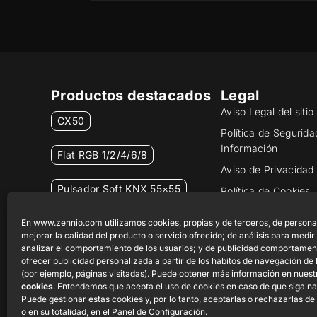
Productos destacados
Legal
Aviso Legal del siti
CX50
Política de Segurida
Información
Flat RGB 1/2/4/6/8
Aviso de Privacidad
Pulsador Soft KNX 55×55
Política de Cookies
Certificados y Calid
RemoteBOX
En www.zennio.com utilizamos cookies, propias y de terceros, de persona
Canal Ético
mejorar la calidad del producto o servicio ofrecido; de análisis para medir
analizar el comportamiento de los usuarios; y de publicidad comportamen
ShutterBOX Drive 8CH
ofrecer publicidad personalizada a partir de los hábitos de navegación de 
(por ejemplo, páginas visitadas). Puede obtener más información en nues
cookies
. Entendemos que acepta el uso de cookies en caso de que siga n
Puede gestionar estas cookies y, por lo tanto, aceptarlas o rechazarlas de
o en su totalidad, en el Panel de Configuración.