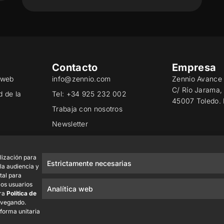
Contacto
Empresa
o web
info@zennio.com
Zennio Avance 
C/ Río Jarama,
d de la
Tel: +34 925 232 002
45007 Toledo.
Trabaja con nosotros
Newsletter
ad
lización para
Estrictamente necesarias
 la audiencia y
tal para
los usuarios
Analítica web
tra
Política de
avegando.
 forma unitaria