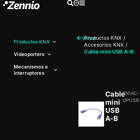
Productos KNX
/
Volver
Productos KNX
Accesorios KNX
/
Cable mini USB A-B
Videoportero
Mecanismos e
interruptores
Cable
ZN1AC-
UPUSB
mini
USB
A-B