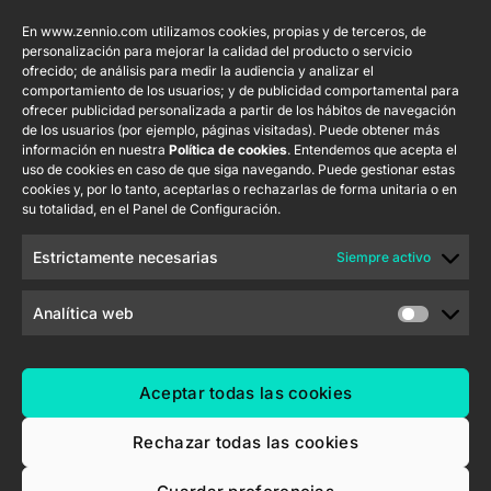
Productos
Legal
Contacto
Empresa
destacados
En www.zennio.com utilizamos cookies, propias y de terceros, de
Aviso Legal del
info@zennio.com
Zennio Avance
personalización para mejorar la calidad del producto o servicio
sitio web
Tel: +34 925
y Tecnología
CX50
ofrecido; de análisis para medir la audiencia y analizar el
Política de
232 002
comportamiento de los usuarios; y de publicidad comportamental para
S.L. C/ Río
ofrecer publicidad personalizada a partir de los hábitos de navegación
Seguridad de la
Jarama, 132.
Flat RGB
Trabaja con
de los usuarios (por ejemplo, páginas visitadas). Puede obtener más
Información
Nave P-8.11,
1/2/4/6/8
nosotros
información en nuestra
Política de cookies
. Entendemos que acepta el
45007 Toledo.
uso de cookies en caso de que siga navegando. Puede gestionar estas
Aviso de
Newsletter
España
cookies y, por lo tanto, aceptarlas o rechazarlas de forma unitaria o en
Pulsador
Privacidad
su totalidad, en el Panel de Configuración.
Soft KNX
Política de
55×55
Cookies
Estrictamente necesarias
Siempre activo
Certificados y
RemoteBOX
Calidad
Analítica web
ShutterBOX
Canal Ético
Drive 8CH
Aceptar todas las cookies
Rechazar todas las cookies