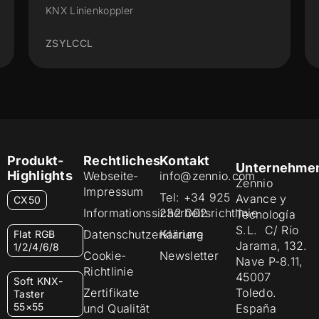
KNX Linienkoppler
ZSYLCCL
Produkt-
Rechtliches
Kontakt
Unternehme
Highlights
Webseite-
info@zennio.com
Zennio
Impressum
Tel: +34 925
Avance y
CX50
Informationssicherheitsrichtlinie
232 002
Tecnología
S.L. C/ Río
Datenschutzerklärung
Karriere
Flat RGB
Jarama, 132.
1/2/4/6/8
Cookie-
Newsletter
Nave P-8.11,
Richtlinie
45007
Soft KNX-
Zertifikate
Toledo.
Taster
55×55
und Qualität
España