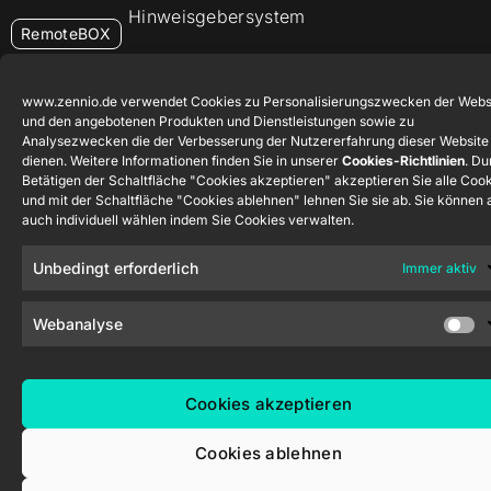
Hinweisgebersystem
RemoteBOX
ShutterBOX
www.zennio.de verwendet Cookies zu Personalisierungszwecken der Webs
Drive 8CH
und den angebotenen Produkten und Dienstleistungen sowie zu
Analysezwecken die der Verbesserung der Nutzererfahrung dieser Website
dienen. Weitere Informationen finden Sie in unserer
Cookies-Richtlinien
. Du
Betätigen der Schaltfläche "Cookies akzeptieren" akzeptieren Sie alle Coo
und mit der Schaltfläche "Cookies ablehnen" lehnen Sie sie ab. Sie können 
auch individuell wählen indem Sie Cookies verwalten.
Zennio Avance y Tecnología S.L. © 2026
Unbedingt erforderlich
Immer aktiv
Webanalyse
Cookies akzeptieren
Cookies ablehnen