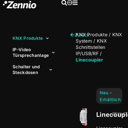
KNX Produkte
/
KNX
Zurück
KNX Produkte
System
/
KNX
Schnittstellen
IP-Video
IP/USB/RF
/
Türsprechanlage
Linecoupler
Schalter und
Steckdosen
Neu –
Erhältlich
Linecoupl
ZSYLC