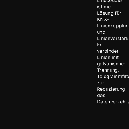
Linecoupler
ist die
Lösung für
KNX-
Linienkopplun
und
Linienverstär
Er
verbindet
Linien mit
galvanischer
Trennung.
Telegrammfilt
zur
Reduzierung
des
Datenverkehrs