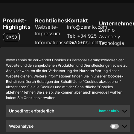
Produkt-
Rechtliches
Kontakt
Unternehme
Highlights
Webseite-
info@zennio.com
Zennio
Impressum
Tel: +34 925
Avance y
CX50
Informationssicherheitsrichtlinie
232 002
Tecnología
S.L. C/ Río
Datenschutzerklärung
Karriere
Flat RGB
Jarama, 132.
1/2/4/6/8
Cookie-
Newsletter
www.zennio.de verwendet Cookies zu Personalisierungszwecken der
Nave P-8.11,
Website und den angebotenen Produkten und Dienstleistungen sowie zu
Richtlinie
45007
Analysezwecken die der Verbesserung der Nutzererfahrung dieser
Soft KNX-
Zertifikate
Toledo.
Website dienen. Weitere Informationen finden Sie in unserer
Cookies-
Taster
Richtlinien
. Durch Betätigen der Schaltfläche "Cookies akzeptieren"
55×55
und Qualität
España
akzeptieren Sie alle Cookies und mit der Schaltfläche "Cookies
Hinweisgebersystem
ablehnen" lehnen Sie sie ab. Sie können aber auch individuell wählen
RemoteBOX
indem Sie Cookies verwalten.
ShutterBOX
Unbedingt erforderlich
Immer aktiv
Drive 8CH
Webanalyse