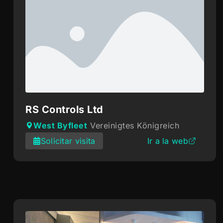
RS Controls Ltd
West Byfleet
Vereinigtes Königreich
Solicitar visita
Ir a la web