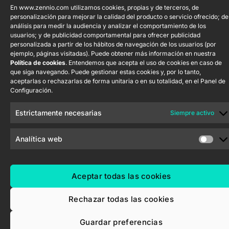
En www.zennio.com utilizamos cookies, propias y de terceros, de
Calidad
personalización para mejorar la calidad del producto o servicio ofrecido; de
ShutterBOX
Canal Ético
análisis para medir la audiencia y analizar el comportamiento de los
Drive 8CH
usuarios; y de publicidad comportamental para ofrecer publicidad
personalizada a partir de los hábitos de navegación de los usuarios (por
ejemplo, páginas visitadas). Puede obtener más información en nuestra
Política de cookies
. Entendemos que acepta el uso de cookies en caso de
que siga navegando. Puede gestionar estas cookies y, por lo tanto,
aceptarlas o rechazarlas de forma unitaria o en su totalidad, en el Panel de
Configuración.
Zennio Avance y Tecnología S.L. © 2026
Estrictamente necesarias
Siempre activo
Analítica web
Aceptar todas las cookies
Rechazar todas las cookies
Guardar preferencias