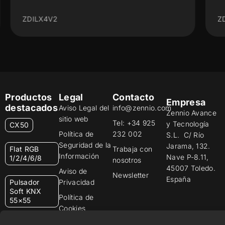
ZDILX2V2
Productos
Legal
Contacto
Empresa
destacados
Aviso Legal del
info@zennio.com
Zennio Avance
sitio web
Tel: +34 925
y Tecnología
CX50
Política de
232 002
S.L. C/ Río
Seguridad de la
Jarama, 132.
Flat RGB
Trabaja con
Información
Nave P-8.11,
1/2/4/6/8
nosotros
45007 Toledo.
Aviso de
Newsletter
España
Pulsador
Privacidad
Soft KNX
Política de
55×55
Cookies
Certificados y
RemoteBOX