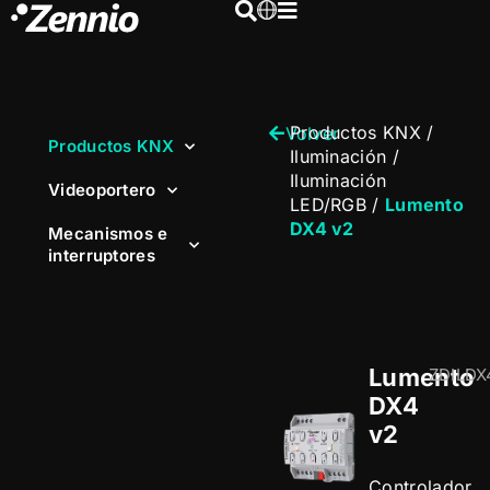
Productos KNX
/
Volver
Productos KNX
Iluminación
/
Iluminación
Videoportero
LED/RGB
/
Lumento
DX4 v2
Mecanismos e
interruptores
Lumento
ZDILDX
DX4
v2
Controlador