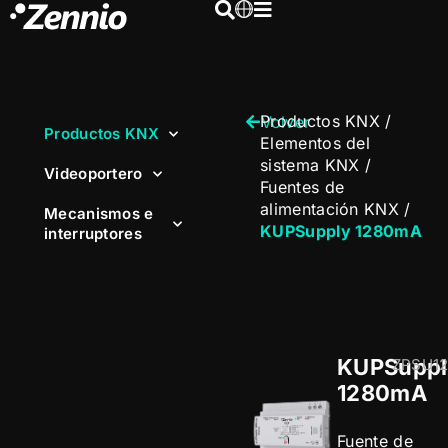
Productos KNX
/
Volver
Productos KNX
Elementos del
sistema KNX
/
Videoportero
Fuentes de
alimentación KNX
/
Mecanismos e
KUPSupply 1280mA
interruptores
KUPSuppl
ZPSU1
1280mA
Fuente de