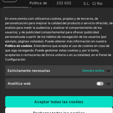
Política de
232 002
S.L. C/ Río
Seguridad de la
Jarama, 132.
Flat RGB
Trabaja con
Información
Nave P-8.11,
1/2/4/6/8
nosotros
En www.zennio.com utilizamos cookies, propias y de terceros, de
45007 Toledo.
Aviso de
personalización para mejorar la calidad del producto o servicio ofrecido; de
Newsletter
España
Pulsador
Privacidad
análisis para medir la audiencia y analizar el comportamiento de los
Soft KNX
usuarios; y de publicidad comportamental para ofrecer publicidad
Política de
55×55
personalizada a partir de los hábitos de navegación de los usuarios (por
Cookies
ejemplo, páginas visitadas). Puede obtener más información en nuestra
Política de cookies
. Entendemos que acepta el uso de cookies en caso de
Certificados y
RemoteBOX
que siga navegando. Puede gestionar estas cookies y, por lo tanto,
Calidad
aceptarlas o rechazarlas de forma unitaria o en su totalidad, en el Panel de
Configuración.
ShutterBOX
Canal Ético
Drive 8CH
Estrictamente necesarias
Siempre activo
Analítica web
Zennio Avance y Tecnología S.L. © 2026
Aceptar todas las cookies