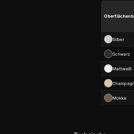
Oberflächenb
Silber
Schwarz
Mattweiß
Champag
Mokka