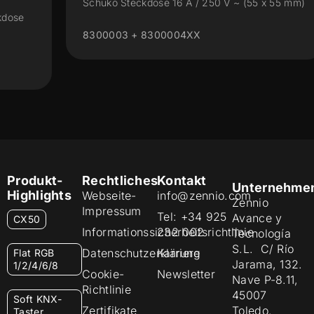
Schuko Steckdose 16 A / 250 V ~ (55 x 55 mm)
8300003 + 8300004XX
Produkt-
Rechtliches
Kontakt
Unternehme
Highlights
Webseite-
info@zennio.com
Zennio
Impressum
Tel: +34 925
Avance y
CX50
Informationssicherheitsrichtlinie
232 002
Tecnología
S.L. C/ Río
Datenschutzerklärung
Karriere
Flat RGB
Jarama, 132.
1/2/4/6/8
Cookie-
Newsletter
Nave P-8.11,
Richtlinie
45007
Soft KNX-
Zertifikate
Toledo.
Taster