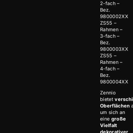
2-fach –
Bez.
9800002XX
ZS55 –
Rahmen –
3-fach –
Bez.
9800003XX
ZS55 –
Rahmen –
4-fach –
Bez.
9800004XX
Zennio
bietet
versch
Oberflächen
um sich an
eine
große
Vielfalt
dekorativer