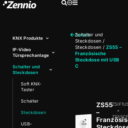
Schalter und
Zurück
KNX Produkte
Steckdosen
/
Steckdosen
/
ZS55 –
IP-Video
Französische
Türsprechanlage
Steckdose mit USB
C
Schalter und
Steckdosen
Soft KNX-
Taster
Schalter
ZS55
ZSIF1U
+
–
Steckdosen
ZS55C
Französi
USB-
Steckdos