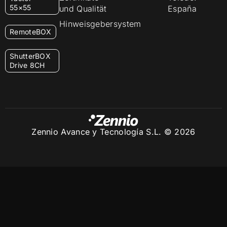
55×55
und Qualität
España
Hinweisgebersystem
RemoteBOX
ShutterBOX
Drive 8CH
Zennio Avance y Tecnología S.L. © 2026