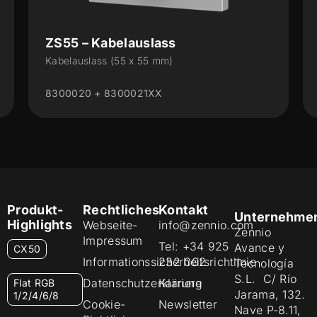
ZS70 – Rahmen
Rahmen 70 x 70 für ZS70-Steckdosen
ZS70FMYX
Produkt-
Rechtliches
Kontakt
Unternehme
Highlights
Webseite-
info@zennio.com
Zennio
Impressum
Tel: +34 925
Avance y
CX50
Informationssicherheitsrichtlinie
232 002
Tecnología
S.L. C/ Río
Datenschutzerklärung
Karriere
Flat RGB
Jarama, 132.
1/2/4/6/8
Cookie-
Newsletter
Nave P-8.11,