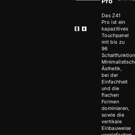
Pro
Das Z41
Pro ist ein
kapazitives
Touchpanel
mit bis zu
96
Schaltfunktio
Minimalistisch
Ästhetik,
bei der
Einfachheit
und die
flachen
Formen
dominieren,
sowie die
vertikale
Einbauweise
vereinfachen