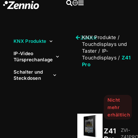
KNX Produkte
/
Zurück
KNX Produkte
Touchdisplays und
Taster
/
IP-
IP-Video
Touchdisplays
/
Z41
Türsprechanlage
Pro
Schalter und
Steckdosen
Nicht
mehr
erhältlich
Z41
ZVI-
Z41PR