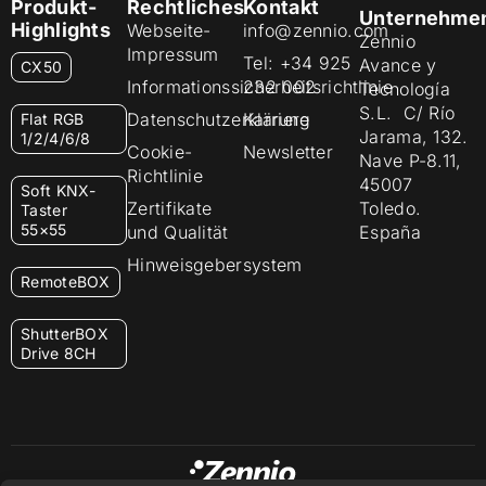
Produkt-
Rechtliches
Kontakt
Unternehme
Highlights
Webseite-
info@zennio.com
Zennio
Impressum
Tel: +34 925
Avance y
CX50
Informationssicherheitsrichtlinie
232 002
Tecnología
S.L. C/ Río
Datenschutzerklärung
Karriere
Flat RGB
Jarama, 132.
1/2/4/6/8
Cookie-
Newsletter
Nave P-8.11,
Richtlinie
45007
Soft KNX-
Zertifikate
Toledo.
Taster
55×55
und Qualität
España
Hinweisgebersystem
RemoteBOX
ShutterBOX
Drive 8CH