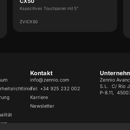
Z35 v3
Kapazitives Touchpanel mit 3.5“ Display und
Feuchtigkeitssensor
ZVIZ35V3
Kontakt
Unterneh
sum
info@zennio.com
Zennio Avanc
S.L. C/ Río 
heitsrichtlinie
Tel: +34 925 232 002
P-8.11, 4500
rung
Karriere
Newsletter
alität
tem