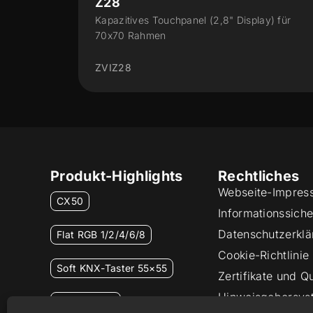
CX50
splay) für
Kapazitives Touchpanel mit 5"
ZVICX50
Produkt-Highlights
Rechtliches
Webseite-Impres
CX50
Informationssicher
Datenschutzerklä
Flat RGB 1/2/4/6/8
Cookie-Richtlinie
Soft KNX-Taster 55×55
Zertifikate und Qu
Hinweisgebersys
RemoteBOX