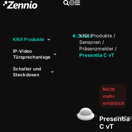
KNX Produkte
/
Zurück
KNX Produkte
Sensoren
/
Präsenzmelder
/
IP-Video
Presentia C vT
Türsprechanlage
Schalter und
Steckdosen
Nicht
mehr
erhältlich
Presentia
ZPDC3
C vT