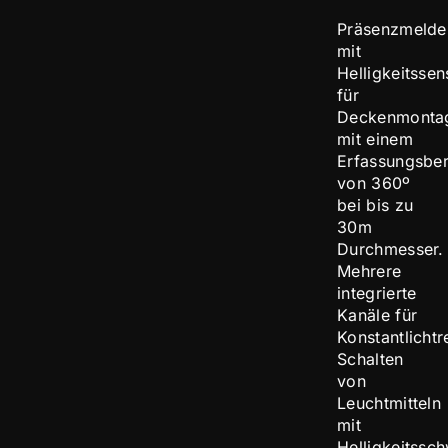
Präsenzmelde
mit
Helligkeitssen
für
Deckenmonta
mit einem
Erfassungsber
von 360º
bei bis zu
30m
Durchmesser.
Mehrere
integrierte
Kanäle für
Konstantlichtr
Schalten
von
Leuchtmitteln
mit
Helligkeitssch