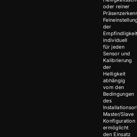
oder reiner
Präsenzerken
Feineinstellun
der
Empfindligkei
individuell
für jeden
Sensor und
Kalibrierung
der
Helligkeit
abhängig
vom den
Bedingungen
des
Installationsor
Master/Slave
Konfiguration
ermöglicht
den Einsatz