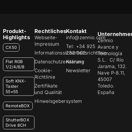
Produkt-
Rechtliches
Kontakt
Unternehme
Highlights
Webseite-
info@zennio.com
Zennio
Impressum
Tel: +34 925
Avance y
CX50
Informationssicherheitsrichtlinie
232 002
Tecnología
S.L. C/ Río
Datenschutzerklärung
Karriere
Flat RGB
Jarama, 132.
1/2/4/6/8
Cookie-
Newsletter
Nave P-8.11,
Richtlinie
45007
Soft KNX-
Zertifikate
Toledo.
Taster
55×55
und Qualität
España
Hinweisgebersystem
RemoteBOX
ShutterBOX
Drive 8CH