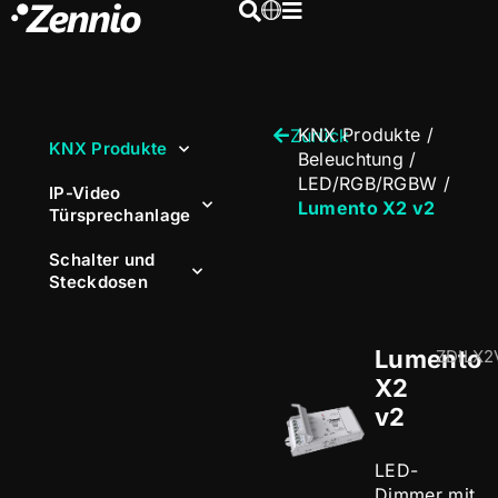
KNX Produkte
/
Zurück
KNX Produkte
Beleuchtung
/
LED/RGB/RGBW
/
IP-Video
Lumento X2 v2
Türsprechanlage
Schalter und
Steckdosen
Lumento
ZDILX2
X2
v2
LED-
Dimmer mit