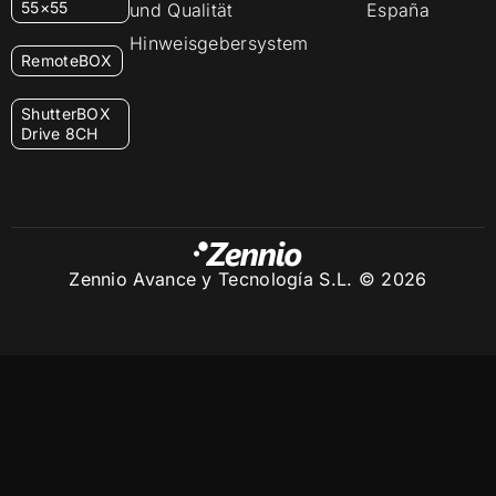
55×55
und Qualität
España
Hinweisgebersystem
RemoteBOX
ShutterBOX
Drive 8CH
Zennio Avance y Tecnología S.L. © 2026