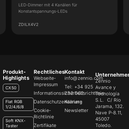
LED-Dimmer für Hutschinenmontage mit 
Kanälen für Konstantspannungs-LEDs.
ZDILDX4V2
Produkt-
Rechtliches
Kontakt
Unternehme
Highlights
Webseite-
info@zennio.com
Zennio
Impressum
Tel: +34 925
Avance y
CX50
Informationssicherheitsrichtlinie
232 002
Tecnología
S.L. C/ Río
Datenschutzerklärung
Karriere
Flat RGB
Jarama, 132.
1/2/4/6/8
Cookie-
Newsletter
Nave P-8.11,
Richtlinie
45007
Soft KNX-
Zertifikate
Toledo.
Taster