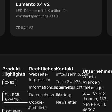
Lumento X4 v2
LED-Dimmer mit 4 Kanälen für
Konstantspannungs-LEDs
ZDILX4V2
Produkt-
Rechtliches
Kontakt
Unternehme
Highlights
Webseite-
info@zennio.com
Zennio
Impressum
Tel: +34 925
Avance y
CX50
Informationssicherheitsrichtlinie
232 002
Tecnología
S.L. C/ Río
Datenschutzerklärung
Karriere
Flat RGB
Jarama, 132.
1/2/4/6/8
Cookie-
Newsletter
Nave P-8.11,
Richtlinie
45007
Soft KNX-