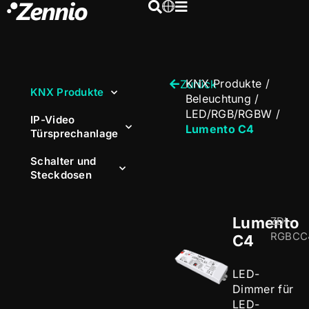
KNX Produkte
/
Zurück
KNX Produkte
Beleuchtung
/
LED/RGB/RGBW
/
IP-Video
Lumento C4
Türsprechanlage
Schalter und
Steckdosen
Lumento
ZDI-
RGBCC
C4
LED-
Dimmer für
LED-