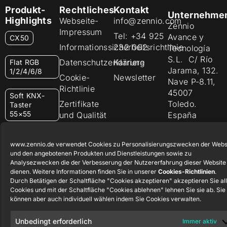
Produkt-
Rechtliches
Kontakt
Unternehme
Highlights
Webseite-
info@zennio.com
Zennio
Impressum
Tel: +34 925
Avance y
CX50
Informationssicherheitsrichtlinie
232 002
Tecnología
S.L. C/ Río
Datenschutzerklärung
Karriere
Flat RGB
Jarama, 132.
1/2/4/6/8
Cookie-
Newsletter
Nave P-8.11,
Richtlinie
45007
Soft KNX-
Zertifikate
Toledo.
Taster
55×55
und Qualität
España
Hinweisgebersystem
RemoteBOX
www.zennio.de verwendet Cookies zu Personalisierungszwecken der Webs
und den angebotenen Produkten und Dienstleistungen sowie zu
ShutterBOX
Analysezwecken die der Verbesserung der Nutzererfahrung dieser Website
Drive 8CH
dienen. Weitere Informationen finden Sie in unserer
Cookies-Richtlinien
.
Durch Betätigen der Schaltfläche "Cookies akzeptieren" akzeptieren Sie al
Cookies und mit der Schaltfläche "Cookies ablehnen" lehnen Sie sie ab. Sie
können aber auch individuell wählen indem Sie Cookies verwalten.
Unbedingt erforderlich
Immer aktiv