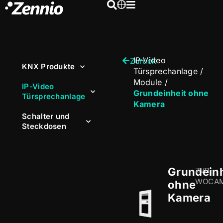
IP-Video
Zurück
KNX Produkte
Türsprechanlage
/
Module
/
IP-Video
Grundeinheit ohne
Türsprechanlage
Kamera
Schalter und
Steckdosen
Grundeinh
ZVP-
WOCA
ohne
Kamera