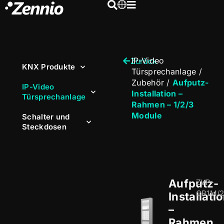
IP-Video
Zurück
KNX Produkte
Türsprechanlage
/
Zubehör
/
Aufputz-
IP-Video
Installation –
Türsprechanlage
Rahmen – 1/2/3
Module
Schalter und
Steckdosen
Aufputz-
ZVP-
CB1M/
Installati
–
Rahmen