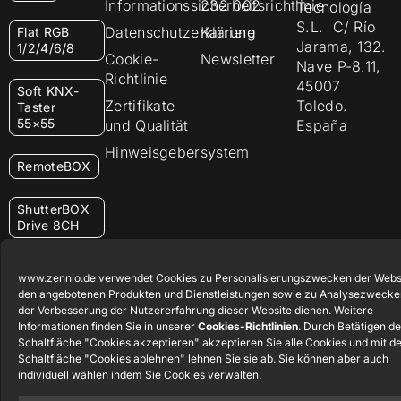
Informationssicherheitsrichtlinie
232 002
Tecnología
S.L. C/ Río
Datenschutzerklärung
Karriere
Flat RGB
Jarama, 132.
1/2/4/6/8
Cookie-
Newsletter
Nave P-8.11,
Richtlinie
45007
Soft KNX-
Zertifikate
Toledo.
Taster
55×55
und Qualität
España
Hinweisgebersystem
RemoteBOX
ShutterBOX
Drive 8CH
www.zennio.de verwendet Cookies zu Personalisierungszwecken der Webs
den angebotenen Produkten und Dienstleistungen sowie zu Analysezwecke
der Verbesserung der Nutzererfahrung dieser Website dienen. Weitere
Informationen finden Sie in unserer
Cookies-Richtlinien
. Durch Betätigen de
Zennio Avance y Tecnología S.L. © 2026
Schaltfläche "Cookies akzeptieren" akzeptieren Sie alle Cookies und mit d
Schaltfläche "Cookies ablehnen" lehnen Sie sie ab. Sie können aber auch
individuell wählen indem Sie Cookies verwalten.