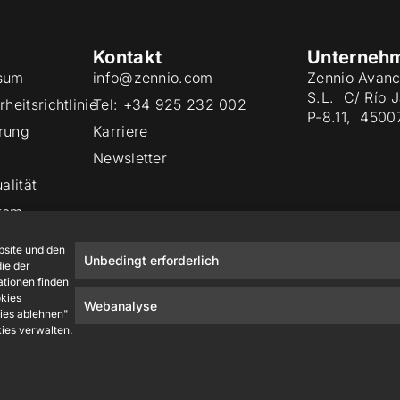
Kontakt
Unterneh
sum
info@zennio.com
Zennio Avanc
S.L. C/ Río 
heitsrichtlinie
Tel: +34 925 232 002
P-8.11, 4500
rung
Karriere
Newsletter
alität
tem
site und den
Unbedingt erforderlich
ie der
ationen finden
okies
Webanalyse
kies ablehnen"
kies verwalten.
Zennio Avance y Tecnología S.L. © 2026