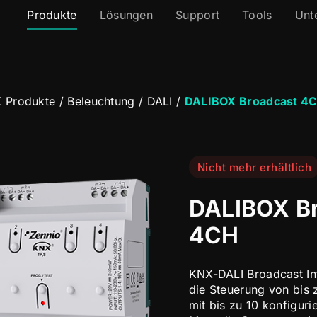
Produkte
Lösungen
Support
Tools
Unt
 Produkte
/
Beleuchtung
/
DALI
/
DALIBOX Broadcast 4
Nicht mehr erhältlich
DALIBOX B
4CH
KNX-DALI Broadcast Int
die Steuerung von bis 
mit bis zu 10 konfigur