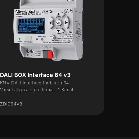
inBOX DALI 16
DA
KNX-DALI Interface für Unterputzmontage für
KNX
von bis zu 16 DALI Vorschaltgeräten und 16
Vor
Gruppen...
ZD
ZDIIBD16