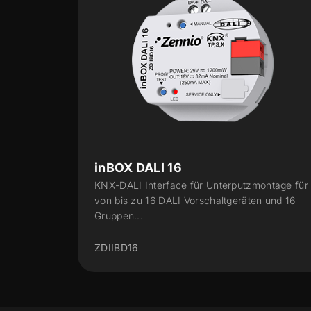
DALI BOX Interface 64 X2
rputzmontage für
KNX-DALI Interface für bis zu 64
eräten und 16
Vorschaltgeräten pro Kanal - 2 Kanäle
ZDID64X2