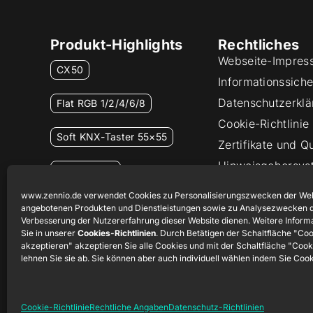
Produkt-Highlights
Rechtliches
Webseite-Impres
CX50
Informationssicher
Datenschutzerklä
Flat RGB 1/2/4/6/8
Cookie-Richtlinie
Soft KNX-Taster 55×55
Zertifikate und Qu
Hinweisgebersys
RemoteBOX
www.zennio.de verwendet Cookies zu Personalisierungszwecken der Web
ShutterBOX Drive 8CH
angebotenen Produkten und Dienstleistungen sowie zu Analysezwecken d
Verbesserung der Nutzererfahrung dieser Website dienen. Weitere Inform
Sie in unserer
Cookies-Richtlinien
. Durch Betätigen der Schaltfläche "Co
akzeptieren" akzeptieren Sie alle Cookies und mit der Schaltfläche "Coo
lehnen Sie sie ab. Sie können aber auch individuell wählen indem Sie Coo
Cookie-Richtlinie
Rechtliche Angaben
Datenschutz-Richtlinien