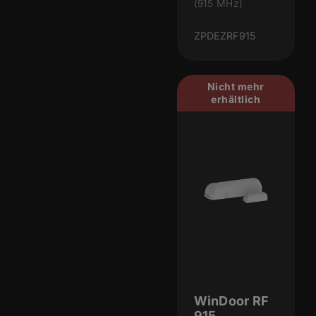
(915 MHz)
ZPDEZRF915
Nicht mehr
erhältlich
WinDoor RF
915