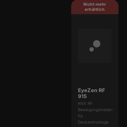
Nicht mehr
erhältlich
EyeZen RF
915
KNX RF
Bewegungsmelder
für
Deckenmontage