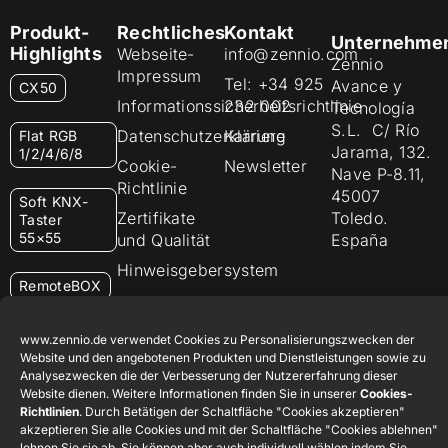
Produkt-
Rechtliches
Kontakt
Unternehme
Highlights
Webseite-
info@zennio.com
Zennio
Impressum
Tel: +34 925
Avance y
CX50
Informationssicherheitsrichtlinie
232 002
Tecnología
S.L. C/ Río
Datenschutzerklärung
Karriere
Flat RGB
Jarama, 132.
1/2/4/6/8
Cookie-
Newsletter
Nave P-8.11,
Richtlinie
45007
Soft KNX-
Zertifikate
Toledo.
Taster
55×55
und Qualität
España
Hinweisgebersystem
RemoteBOX
ShutterBOX
www.zennio.de verwendet Cookies zu Personalisierungszwecken der
Drive 8CH
Website und den angebotenen Produkten und Dienstleistungen sowie zu
Analysezwecken die der Verbesserung der Nutzererfahrung dieser
Website dienen. Weitere Informationen finden Sie in unserer
Cookies-
Richtlinien
. Durch Betätigen der Schaltfläche "Cookies akzeptieren"
akzeptieren Sie alle Cookies und mit der Schaltfläche "Cookies ablehnen"
lehnen Sie sie ab. Sie können aber auch individuell wählen indem Sie