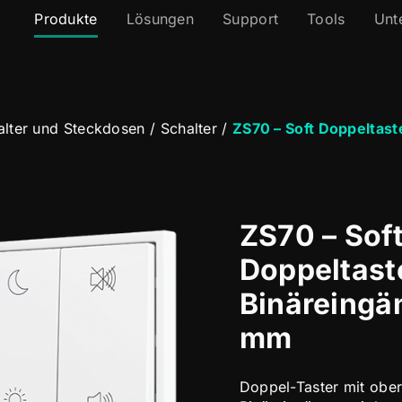
Produkte
Lösungen
Support
Tools
Unt
alter und Steckdosen
/
Schalter
/
ZS70 – Soft Doppeltas
ZS70 – Sof
Doppeltaste
Binäreing
mm
Doppel-Taster mit ober