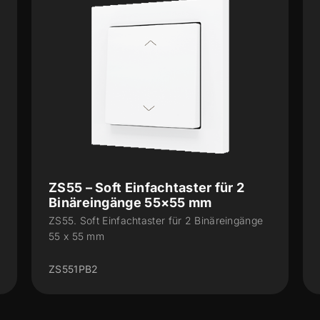
ZS55 – Soft Doppeltaster für 4
Binäreingänge 55×55 mm
ZS55. Soft Doppeltaster für 4 Binäreingänge
55 x 55 mm
ZS552PB4