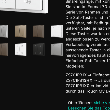
Binäreingänge, mit kon
Sie sind im Format 70 
Serie von Rahmen und 
Die Soft-Taster sind in
verfügbar, mit Betätig
unteren Seite, je nach 
Diese Taster wurden en
angeschlossen zu werde
Verkabelung vereinfach
aussehende Taster in ei
hervorragendes haptisc
Einfacher Soft Taster f
Modellen:
ZS701PB1X ⇒ Einfache
ZS701PB1
SH
X ⇒ Jalou
ZS701PB1X
C
⇒ Individu
durch das Touch My De
Oberflächen:
siehe v
Besuchen Sie das Tool