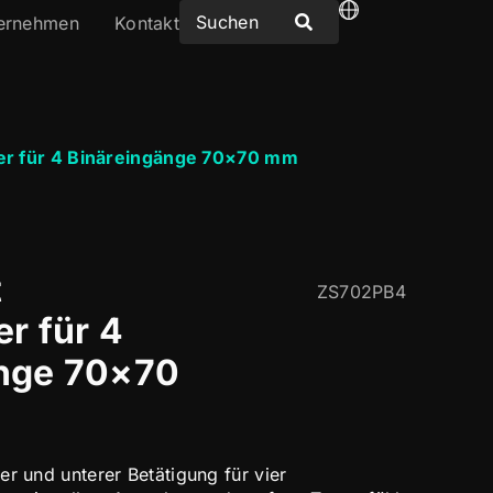
ernehmen
Kontakt
ter für 4 Binäreingänge 70×70 mm
t
ZS702PB4
r für 4
änge 70×70
er und unterer Betätigung für vier