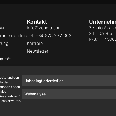
Kontakt
Unterneh
sum
info@zennio.com
Zennio Avanc
S.L. C/ Río 
heitsrichtlinie
Tel: +34 925 232 002
P-8.11, 4500
rung
Karriere
Newsletter
alität
tem
site und den
Unbedingt erforderlich
ie der
ationen finden
okies
Webanalyse
kies ablehnen"
kies verwalten.
Zennio Avance y Tecnología S.L. © 2026