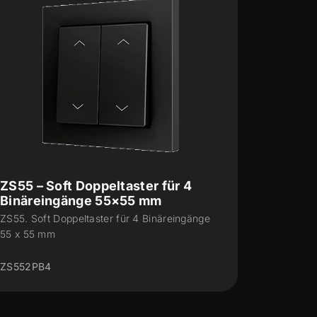
ZS55 – Soft Doppeltaster für 2
ZS55 – 
Binäreingänge 55×55 mm
Binäre
ZS55. Soft Doppeltaster für 2 Binäreingänge
ZS55. Sof
55 x 55 mm
55 x 55 
ZS552PB2
ZS551PB