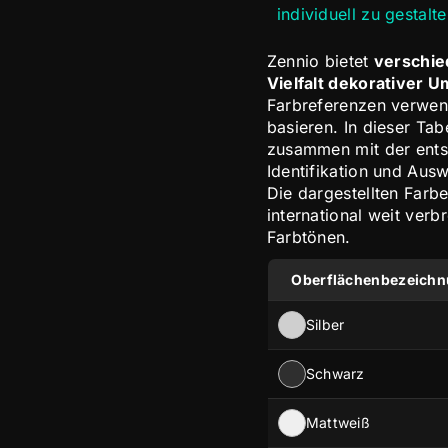
individuell zu gestalt
Zennio bietet
verschie
Vielfalt dekorativer
Farbreferenzen verwend
basieren. In dieser Ta
zusammen mit der ents
Identifikation und Ausw
Die dargestellten Farb
international weit verb
Farbtönen.
Oberflächenbezeich
Silber
Schwarz
Mattweiß