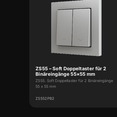
r 2
ZS55 – Soft Einfachtaster für 2
Binäreingänge 55×55 mm
eingänge
ZS55. Soft Einfachtaster für 2 Binäreingänge
55 x 55 mm
ZS551PB2