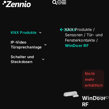
KNX Produkte
/
Zurück
KNX Produkte
Sensoren
/
Tür- und
Fensterkontakte
/
IP-Video
WinDoor RF
Türsprechanlage
Schalter und
Steckdosen
Nicht
mehr
erhältlich
WinDoor
ZRFWD
RF