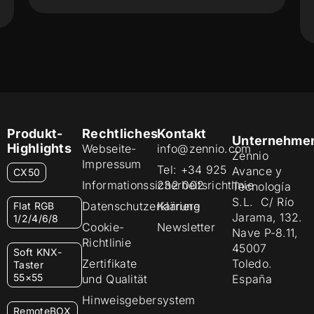
Produkt-
Rechtliches
Kontakt
Unternehme
Highlights
Webseite-
info@zennio.com
Zennio
Impressum
Tel: +34 925
Avance y
CX50
Informationssicherheitsrichtlinie
232 002
Tecnología
S.L. C/ Río
Datenschutzerklärung
Karriere
Flat RGB
Jarama, 132.
1/2/4/6/8
Cookie-
Newsletter
Nave P-8.11,
Richtlinie
45007
Soft KNX-
Zertifikate
Toledo.
Taster
55×55
und Qualität
España
Hinweisgebersystem
RemoteBOX