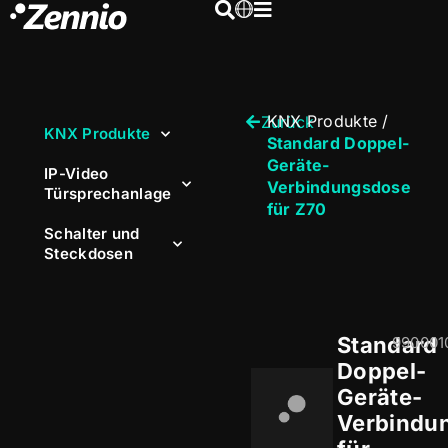
KNX Produkte
/
Zurück
KNX Produkte
Standard Doppel-
Geräte-
IP-Video
Verbindungsdose
Türsprechanlage
für Z70
Schalter und
Steckdosen
Standard
990001
Doppel-
Geräte-
Verbindu