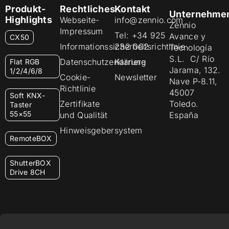
Produkt-
Rechtliches
Kontakt
Unternehme
Highlights
Webseite-
info@zennio.com
Zennio
Impressum
Tel: +34 925
Avance y
CX50
Informationssicherheitsrichtlinie
232 002
Tecnología
S.L. C/ Río
Datenschutzerklärung
Karriere
Flat RGB
Jarama, 132.
1/2/4/6/8
Cookie-
Newsletter
Nave P-8.11,
Richtlinie
45007
Soft KNX-
Zertifikate
Toledo.
Taster
55×55
und Qualität
España
Hinweisgebersystem
RemoteBOX
ShutterBOX
Drive 8CH