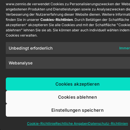
www.zennio.de verwendet Cookies zu Personalisierungszwecken der Webs
Zennio Avance y Tecnología S.L. © 2026
angebotenen Produkten und Dienstleistungen sowie zu Analysezwecken die
Verbesserung der Nutzererfahrung dieser Website dienen. Weitere Informat
finden Sie in unserer
Cookies-Richtlinien
. Durch Betätigen der Schaltfläche
akzeptieren" akzeptieren Sie alle Cookies und mit der Schaltfläche "Cooki
ablehnen" lehnen Sie sie ab. Sie können aber auch individuell wählen indem
Cookies verwalten.
Unbedingt erforderlich
Immer
Webanalyse
Cookies akzeptieren
Cookies ablehnen
Einstellungen speichern
Cookie-Richtlinie
Rechtliche Angaben
Datenschutz-Richtlinien