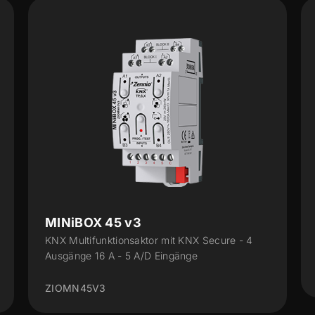
3
MAXinBOX 24 v2
ktor mit KNX Secure - 4
KNX Multifunktionsaktor mit
A/D Eingänge
ZIOMB24V2