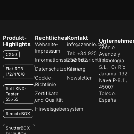
Produkt-
Rechtliches
Kontakt
Unternehme
Highlights
Webseite-
info@zennio.com
Zennio
Impressum
Tel: +34 925
Avance y
CX50
Informationssicherheitsrichtlinie
232 002
Tecnología
S.L. C/ Río
Datenschutzerklärung
Karriere
Flat RGB
Jarama, 132.
1/2/4/6/8
Cookie-
Newsletter
Nave P-8.11,
Richtlinie
45007
Soft KNX-
Zertifikate
Toledo.
Taster
55×55
und Qualität
España
Hinweisgebersystem
RemoteBOX
ShutterBOX
Drive 8CH