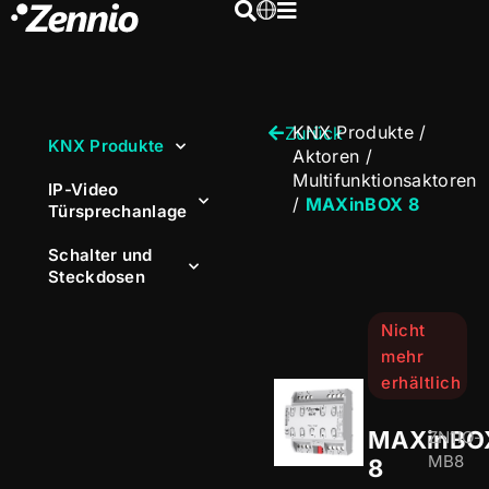
KNX Produkte
/
Zurück
KNX Produkte
Aktoren
/
Multifunktionsaktoren
IP-Video
/
MAXinBOX 8
Türsprechanlage
Schalter und
Steckdosen
Nicht
mehr
erhältlich
MAXinBO
ZN1IO-
MB8
8